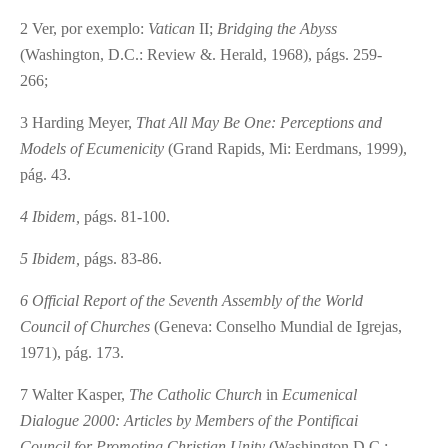
2
Ver, por exemplo:
Vatican
II;
Bridging the Abyss
(Washington, D.C.: Review &. Herald, 1968), págs. 259-
266;
3
Harding Meyer,
That All May Be One: Perceptions and
Models of Ecumenicity
(Grand Rapids, Mi: Eerdmans, 1999),
pág. 43.
4
Ibidem,
págs. 81-100.
5
Ibidem,
págs. 83-86.
6
Official Report of the Seventh Assembly of the World
Council of Churches
(Geneva: Conselho Mundial de Igrejas,
1971), pág. 173.
7
Walter Kasper,
The Catholic Church
in
Ecumenical
Dialogue 2000: Articles by Members of the Pontificai
Council for Promoting Christian Unity
(Washington D.C.: