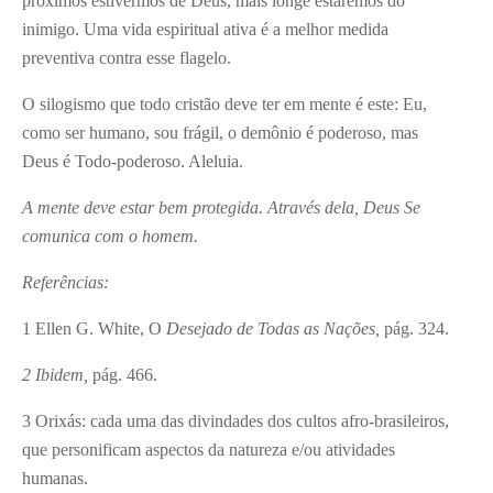
próximos estivermos de Deus, mais longe estaremos do
inimigo. Uma vida espiritual ativa é a melhor medida
preventiva contra esse flagelo.
O silogismo que todo cristão deve ter em mente é este: Eu,
como ser humano, sou frágil, o demônio é poderoso, mas
Deus é Todo-poderoso. Aleluia.
A mente deve estar bem protegida. Através dela, Deus Se
comunica com o homem.
Referências:
1
Ellen G. White, O
Desejado de Todas as Nações,
pág. 324.
2
Ibidem,
pág. 466.
3
Orixás: cada uma das divindades dos cultos afro-brasileiros,
que personificam aspectos da natureza e/ou atividades
humanas.