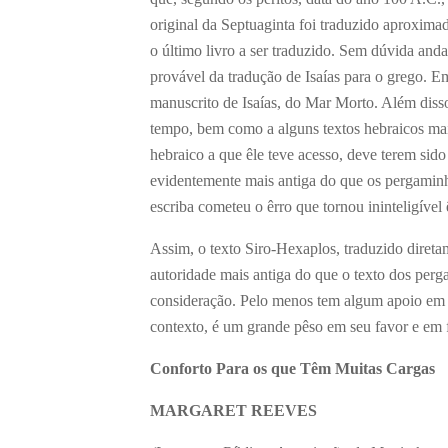
original da Septuaginta foi traduzido aproximad
o último livro a ser traduzido. Sem dúvida an
provável da tradução de Isaías para o grego. Em
manuscrito de Isaías, do Mar Morto. Além diss
tempo, bem como a alguns textos hebraicos mai
hebraico a que êle teve acesso, deve terem sido
evidentemente mais antiga do que os pergaminh
escriba cometeu o êrro que tornou ininteligível 
Assim, o texto Siro-Hexaplos, traduzido diret
autoridade mais antiga do que o texto dos perga
consideração. Pelo menos tem algum apoio em m
contexto, é um grande pêso em seu favor e em 
Conforto Para os que Têm Muitas Cargas
MARGARET REEVES