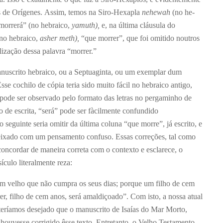
s de Orígenes. Assim, temos na Siro-Hexapla
nehewah
(no he-
orrerá” (no hebraico,
yamuth),
e, na última cláusula do
no hebraico,
asher meth),
“que morrer”, que foi omitido noutros
lização dessa palavra “morrer.”
nuscrito hebraico, ou a Septuaginta, ou um exemplar dum
sse cochilo de cópia teria sido muito fácil no hebraico antigo,
 pode ser observado pelo formato das letras no pergaminho de
 de escrita, “será” pode ser fàcilmente confundido
 seguinte seria omitir da última coluna “que morre”, já escrito, e
 deixado com um pensamento confuso. Essas correções, tal como
oncordar de maneira correta com o contexto e esclarece, o
ículo literalmente reza:
 velho que não cumpra os seus dias; porque um filho de cem
r, filho de cem anos, será amaldiçoado”. Com isto, a nossa atual
 teríamos desejado que o manuscrito de Isaías do Mar Morto,
 houvesse corrigido êsse texto. Entretanto, o Velho Testamento