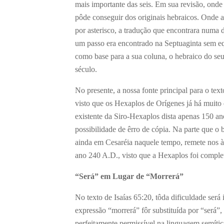
mais importante das seis. Em sua revisão, onde
pôde conseguir dos originais hebraicos. Onde a
por asterisco, a tradução que encontrara numa 
um passo era encontrado na Septuaginta sem e
como base para a sua coluna, o hebraico do seu 
século.
No presente, a nossa fonte principal para o text
visto que os Hexaplos de Orígenes já há muito
existente da Siro-Hexaplos dista apenas 150 an
possibilidade de êrro de cópia. Na parte que o 
ainda em Cesaréia naquele tempo, remete nos à
ano 240 A.D., visto que a Hexaplos foi comple
“Será” em Lugar de “Morrerá”
No texto de Isaías 65:20, tôda dificuldade será 
expressão “morrerá” fôr substituída por “será”,
perfeitamente permissível na linguagem semític