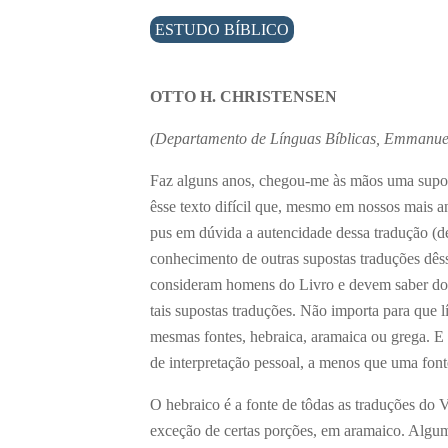
ESTUDO BÍBLICO
OTTO H. CHRISTENSEN
(Departamento de Línguas Bíblicas, Emmanuel
Faz alguns anos, chegou-me às mãos uma suposta
êsse texto difícil que, mesmo em nossos mais an
pus em dúvida a autencidade dessa tradução (de
conhecimento de outras supostas traduções dêsse
consideram homens do Livro e devem saber do q
tais supostas traduções. Não importa para que l
mesmas fontes, hebraica, aramaica ou grega. E 
de interpretação pessoal, a menos que uma fonte
O hebraico é a fonte de tôdas as traduções do 
exceção de certas porções, em aramaico. Alguma