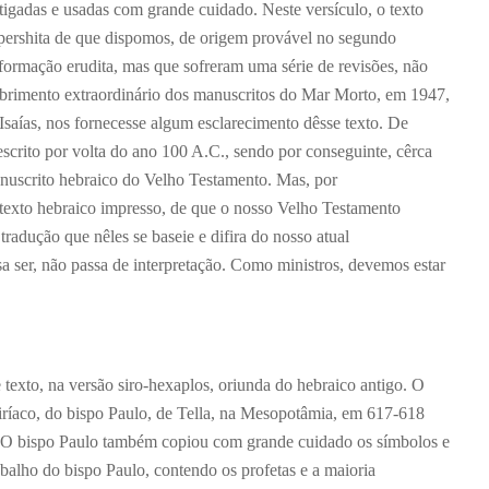
stigadas e usadas com grande cuidado. Neste versículo, o texto
pershita de que dispomos, de origem provável no segundo
ormação erudita, mas que sofreram uma série de revisões, não
cobrimento extraordinário dos manuscritos do Mar Morto, em 1947,
Isaías, nos fornecesse algum esclarecimento dêsse texto. De
escrito por volta do ano 100 A.C., sendo por conseguinte, cêrca
nuscrito hebraico do Velho Testamento. Mas, por
 texto hebraico impresso, de que o nosso Velho Testamento
radução que nêles se baseie e difira do nosso atual
sa ser, não passa de interpretação. Como ministros, devemos estar
 texto, na versão siro-hexaplos, oriunda do hebraico antigo. O
 siríaco, do bispo Paulo, de Tella, na Mesopotâmia, em 617-618
. O bispo Paulo também copiou com grande cuidado os símbolos e
balho do bispo Paulo, contendo os profetas e a maioria