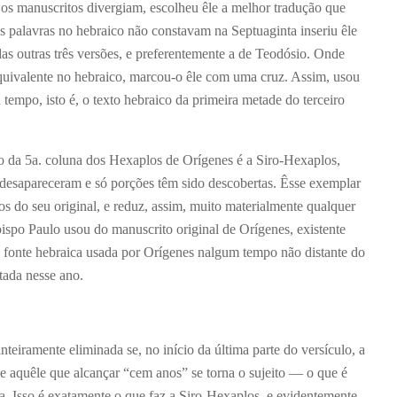
 os manuscritos divergiam, escolheu êle a melhor tradução que
s palavras no hebraico não constavam na Septuaginta inseriu êle
das outras três versões, e preferentemente a de Teodósio. Onde
quivalente no hebraico, marcou-o êle com uma cruz. Assim, usou
tempo, isto é, o texto hebraico da primeira metade do terceiro
o da 5
a
. coluna dos Hexaplos de Orígenes é a Siro-Hexaplos,
 desapareceram e só porções têm sido descobertas. Êsse exemplar
os do seu original, e reduz, assim, muito materialmente qualquer
bispo Paulo usou do manuscrito original de Orígenes, existente
 fonte hebraica usada por Orígenes nalgum tempo não distante do
tada nesse ano.
inteiramente eliminada se, no início da última parte do versículo, a
 e aquêle que alcançar “cem anos” se torna o sujeito — o que é
a. Isso é exatamente o que faz a Siro-Hexaplos, e evidentemente