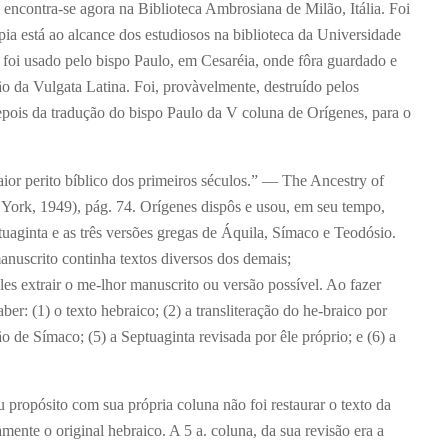
 encontra-se agora na Biblioteca Ambrosiana de Milão, Itália. Foi
pia está ao alcance dos estudiosos na biblioteca da Universidade
 foi usado pelo bispo Paulo, em Cesaréia, onde fôra guardado e
 da Vulgata Latina. Foi, provàvelmente, destruído pelos
epois da tradução do bispo Paulo da V coluna de Orígenes, para o
ior perito bíblico dos primeiros séculos.” — The Ancestry of
York, 1949), pág. 74. Orígenes dispôs e usou, em seu tempo,
uaginta e as três versões gregas de Áquila, Símaco e Teodósio.
nuscrito continha textos diversos dos demais;
les extrair o me-lhor manuscrito ou versão possível. Ao fazer
ber: (1) o texto hebraico; (2) a transliteração do he-braico por
são de Símaco; (5) a Septuaginta revisada por êle próprio; e (6) a
u propósito com sua própria coluna não foi restaurar o texto da
amente o original hebraico. A 5
a
. coluna, da sua revisão era a