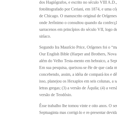
dos Hagiógrafos, e escrito no século VIII A.D.,
fotolitografado por Ceriani, em 1874, e uma có
de Chicago. O manuscrito original de Orígenes
onde Jerônimo o consultou quando da confecção
sarracenos em princípios do século VII, logo d
siríaco.
Segundo Ira Maurício Price, Orígenes foi o “ma
Our English Bible (Harper and Brothers, Nova 
além do Velho Testa-mento em hebraico, a Sept
Em sua pesquisa, queixou-se êle de que cada ma
concebendo, assim, a idéia de compará-los e dê
isso, planejou os Hexaplos em seis colunas, a sa
letras gregas; (3) a versão de Áquila; (4) a ver
versão de Teodósio.
Êsse trabalho lhe tomou vinte e oito anos. O se
Septuaginta mas corrigi-lo e re-presentar devid