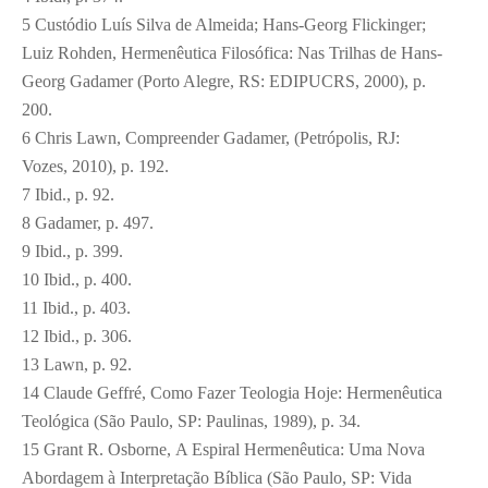
5
Custódio Luís Silva de Almeida; Hans-Georg Flickinger;
Luiz Rohden, Hermenêutica Filosófica: Nas Trilhas de Hans-
Georg Gadamer (Porto Alegre, RS: EDIPUCRS, 2000), p.
200.
6
Chris Lawn, Compreender Gadamer, (Petrópolis, RJ:
Vozes, 2010), p. 192.
7
Ibid., p. 92.
8
Gadamer, p. 497.
9
Ibid., p. 399.
10
Ibid., p. 400.
11
Ibid., p. 403.
12
Ibid., p. 306.
13
Lawn, p. 92.
14
Claude Geffré, Como Fazer Teologia Hoje: Hermenêutica
Teológica (São Paulo, SP: Paulinas, 1989), p. 34.
15
Grant R. Osborne, A Espiral Hermenêutica: Uma Nova
Abordagem à Interpretação Bíblica (São Paulo, SP: Vida