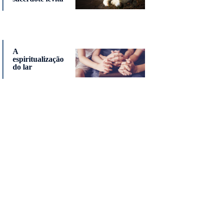
A
espiritualização
do lar