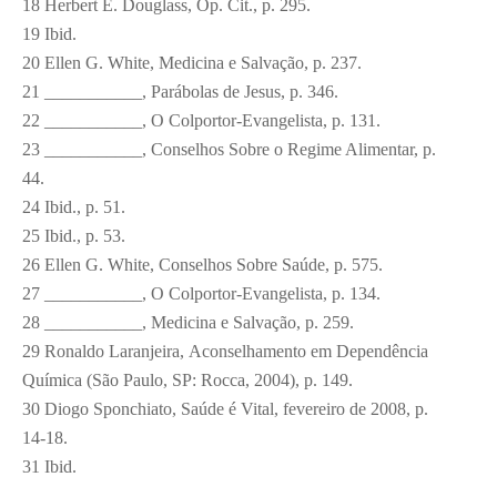
18
Herbert E. Douglass, Op. Cit., p. 295.
19
Ibid.
20
Ellen G. White, Medicina e Salvação, p. 237.
21
___________, Parábolas de Jesus, p. 346.
22
___________, O Colportor-Evangelista, p. 131.
23
___________, Conselhos Sobre o Regime Alimentar, p.
44.
24
Ibid., p. 51.
25
Ibid., p. 53.
26
Ellen G. White, Conselhos Sobre Saúde, p. 575.
27
___________, O Colportor-Evangelista, p. 134.
28
___________, Medicina e Salvação, p. 259.
29
Ronaldo Laranjeira, Aconselhamento em Dependência
Química (São Paulo, SP: Rocca, 2004), p. 149.
30
Diogo Sponchiato, Saúde é Vital, fevereiro de 2008, p.
14-18.
31
Ibid.