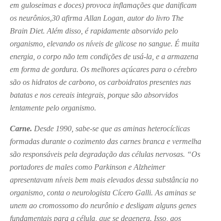
em guloseimas e doces) provoca inflamações que danificam
os neurônios,
30
afirma Allan Logan, autor do livro The
Brain Diet. Além disso, é rapidamente absorvido pelo
organismo, elevando os níveis de glicose no sangue. É muita
energia, o corpo não tem condições de usá-la, e a armazena
em forma de gordura. Os melhores açúcares para o cérebro
são os hidratos de carbono, os carboidratos presentes nas
batatas e nos cereais integrais, porque são absorvidos
lentamente pelo organismo.
Carne.
Desde 1990, sabe-se que as aminas heterocíclicas
formadas durante o cozimento das carnes branca e vermelha
são responsáveis pela degradação das células nervosas. “Os
portadores de males como Parkinson e Alzheimer
apresentavam níveis bem mais elevados dessa substância no
organismo, conta o neurologista Cícero Galli. As aminas se
unem ao cromossomo do neurônio e desligam alguns genes
fundamentais para a célula, que se degenera. Isso, aos