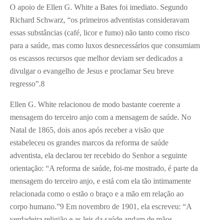
O apoio de Ellen G. White a Bates foi imediato. Segundo
Richard Schwarz, “os primeiros adventistas consideravam
essas substâncias (café, licor e fumo) não tanto como risco
para a saúde, mas como luxos desnecessários que consumiam
os escassos recursos que melhor deviam ser dedicados a
divulgar o evangelho de Jesus e proclamar Seu breve
regresso”.
8
Ellen G. White relacionou de modo bastante coerente a
mensagem do terceiro anjo com a mensagem de saúde. No
Natal de 1865, dois anos após receber a visão que
estabeleceu os grandes marcos da reforma de saúde
adventista, ela declarou ter recebido do Senhor a seguinte
orientação: “A reforma de saúde, foi-me mostrado, é parte da
mensagem do terceiro anjo, e está com ela tão intimamente
relacionada como o estão o braço e a mão em relação ao
corpo humano.”
9
Em novembro de 1901, ela escreveu: “A
verdadeira religião e as leis da saúde andam de mãos