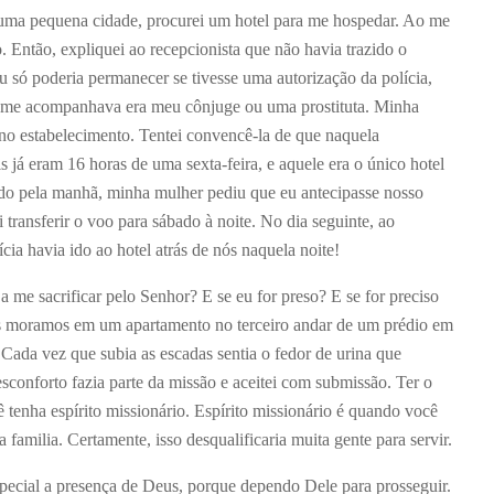
 uma pequena cidade, procurei um hotel para me hospedar. Ao me
. Então, expliquei ao recepcionista que não havia trazido o
 só poderia permanecer se tivesse uma autorização da polícia,
e me acompanhava era meu cônjuge ou uma prostituta. Minha
r no estabelecimento. Tentei convencê-la de que naquela
s já eram 16 horas de uma sexta-feira, e aquele era o único hotel
do pela manhã, minha mulher pediu que eu antecipasse nosso
transferir o voo para sábado à noite. No dia seguinte, ao
ia havia ido ao hotel atrás de nós naquela noite!
 me sacrificar pelo Senhor? E se eu for preso? E se for preciso
os moramos em um apartamento no terceiro andar de um prédio em
Cada vez que subia as escadas sentia o fedor de urina que
conforto fazia parte da missão e aceitei com submissão. Ter o
ê tenha espírito missionário. Espírito missionário é quando você
 familia. Certamente, isso desqualificaria muita gente para servir.
special a presença de Deus, porque dependo Dele para prosseguir.