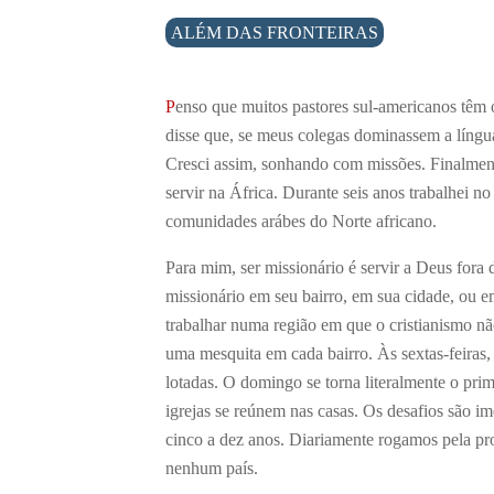
ALÉM DAS FRONTEIRAS
P
enso que muitos pastores sul-americanos têm o
disse que, se meus colegas dominassem a língua
Cresci assim, sonhando com missões. Finalmen
servir na África. Durante seis anos trabalhei no
comunidades arábes do Norte africano.
Para mim, ser missionário é servir a Deus fora 
missionário em seu bairro, em sua cidade, ou e
trabalhar numa região em que o cristianismo nã
uma mesquita em cada bairro. Às sextas-feiras, 
lotadas. O domingo se torna literalmente o pri
igrejas se reúnem nas casas. Os desafios são 
cinco a dez anos. Diariamente rogamos pela pro
nenhum país.