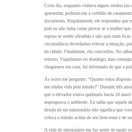
Certo dia, enquanto visitava alguns irmãos em
apresentar, pediram-me a certidão de casamento
documento. Rispidamente, ele respondeu que eu
pois eu não tinha como provar se a mulher qu
esposa se sentiu ofendida e não quis mais fica
circunstância deveríamos relevar a situação, poi
da cidade. Finalmente, ela concordou. No sába
retorno. Viajaríamos no domingo, mas consegui 
chegarmos em casa, fui informado de que a políc
Às vezes me pergunto: “Quanto estou disposto a
dar minha vida pela missão?” Durante três an
que o elevador estava quebrado havia 20 anos! 
impregnava o ambiente. Eu sabia que aquele des
desejo de ser missionário não significa que voc
coloca a missão acima de seu bem-estar e de sua
A vida de missionário me faz sentir de modo e