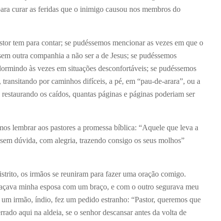
para curar as feridas que o inimigo causou nos membros do
stor tem para contar; se pudéssemos mencionar as vezes em que o
e sem outra companhia a não ser a de Jesus; se pudéssemos
 dormindo às vezes em situações desconfortáveis; se pudéssemos
 transitando por caminhos difíceis, a pé, em “pau-de-arara”, ou a
e restaurando os caídos, quantas páginas e páginas poderiam ser
os lembrar aos pastores a promessa bíblica: “Aquele que leva a
 sem dúvida, com alegria, trazendo consigo os seus molhos”
trito, os irmãos se reuniram para fazer uma oração comigo.
raçava minha esposa com um braço, e com o outro segurava meu
 um irmão, índio, fez um pedido estranho: “Pastor, queremos que
rrado aqui na aldeia, se o senhor descansar antes da volta de