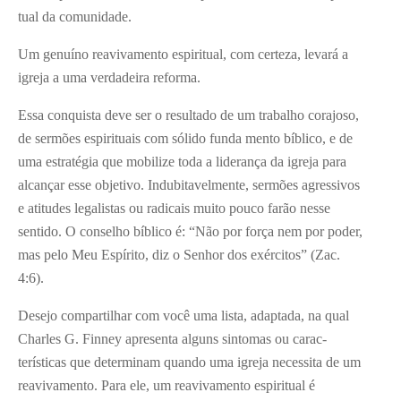
tual da comunidade.
Um genuíno reavivamento espiritual, com certeza, levará a
igreja a uma verdadeira reforma.
Essa conquista deve ser o resul­tado de um trabalho corajoso,
de sermões espirituais com sólido funda­ mento bíblico, e de
uma estratégia que mobilize toda a liderança da igreja para
alcançar esse objetivo. Indubita­velmente, sermões agressivos
e atitu­des legalistas ou radicais muito pouco farão nesse
sentido. O conselho bíblico é: “Não por força nem por poder,
mas pelo Meu Espírito, diz o Senhor dos exércitos” (Zac.
4:6).
Desejo compartilhar com você uma lista, adaptada, na qual
Charles G. Fin­ney apresenta alguns sintomas ou carac­
terísticas que determinam quando uma igreja necessita de um
reavivamento. Para ele, um reavivamento espiritual é