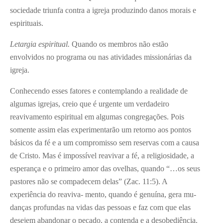
sociedade triunfa contra a igreja produzindo danos morais e
espirituais.
Letargia espiritual.
Quando os membros não estão
envolvidos no programa ou nas atividades missionárias da
igreja.
Conhecendo esses fatores e con­templando a realidade de
algumas igrejas, creio que é urgente um verdadeiro
reavivamento espiritual em algumas congregações. Pois
somente assim elas experimentarão um retorno aos pontos
básicos da fé e a um compro­misso sem reservas com a causa
de Cristo. Mas é impossível reavivar a fé, a religiosidade, a
esperança e o primei­ro amor das ovelhas, quando “…os seus
pastores não se compadecem delas” (Zac. 11:5). A
experiência do reaviva- mento, quando é genuína, gera mu-
danças profundas na vidas das pessoas e faz com que elas
desejem abandonar o pecado, a contenda e a desobediên­cia.