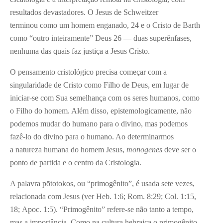
resultados devastadores. O Jesus de Schweitzer
terminou como um homem enganado,
24
e o Cristo de Barth
como “outro inteiramente” Deus
26
— duas superênfases,
nenhuma das quais faz justiça a Jesus Cristo.
O pensamento cristológico precisa começar com a
singularidade de Cristo como Filho de Deus, em lugar de
iniciar-se com Sua semelhança com os seres humanos, como
o Filho do homem. Além disso, epistemologicamente, não
podemos mudar do humano para o divino, mas podemos
fazê-lo do divino para o humano. Ao determinarmos
a natureza humana do homem Jesus,
monogenes
deve ser o
ponto de partida e o centro da Cristologia.
A palavra pōtotokos, ou “primogênito”, é usada sete vezes,
relacionada com Jesus (ver Heb. 1:6; Rom. 8:29; Col. 1:15,
18; Apoc. 1:5). “Primogênito” refere-se não tanto a tempo,
mas a importância. Como na cultura hebraica o primogênito