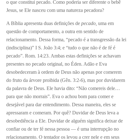
o que constitui pecado. Como poderia ser diferente o bebê
Jesus, se Ele nasceu com uma natureza pecadora?
A Bíblia apresenta duas definições de
pecado,
uma em
questão de comportamento, a outra em sentido de
relacionamento. Dessa forma, “pecado é a transgressão da lei
(indisciplina)” I S. João 3:4; e “tudo o que não é de fé é
pecado”. Rom. 14:23. Ambas estas definições se achavam
presentes no pecado original, no Éden. Adão e Eva
desobedeceram à ordem de Deus não apenas por comerem
do fruto da árvore proibida (Gên. 3:2-6), mas por duvidarem
da palavra de Deus. Ele havia dito: “Não comereis dele…
para que não morrais”. Eva o achou bom para comer e
desejável para dar entendimento. Dessa maneira, eles se
apressaram e comeram. Por quê? Duvidar de Deus leva a
desobediência a Ele. Duvidar de alguém significa deixar de
confiar ou de ter fé nessa pessoa — é uma interrupção no
relacionamento. O tentador os levou a crer nele e em seus