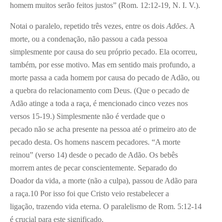
homem muitos serão feitos justos” (Rom. 12:12-19, N. I. V.).
Notai o paralelo, repetido três vezes, entre os dois
Adões
. A
morte, ou a condenação, não passou a cada pessoa
simplesmente por causa do seu próprio pecado. Ela ocorreu,
também, por esse motivo. Mas em sentido mais profundo, a
morte passa a cada homem por causa do pecado de Adão, ou
a quebra do relacionamento com Deus. (Que o pecado de
Adão atinge a toda a raça, é mencionado cinco vezes nos
versos 15-19.) Simplesmente não é verdade que o
pecado não se acha presente na pessoa até o primeiro ato de
pecado desta. Os homens nascem pecadores. “A morte
reinou” (verso 14) desde o pecado de Adão. Os bebês
morrem antes de pecar conscientemente. Separado do
Doador da vida, a morte (não a culpa), passou de Adão para
a raça.
10
Por isso foi que Cristo veio restabelecer a
ligação, trazendo vida eterna. O paralelismo de Rom. 5:12-14
é crucial para este significado.