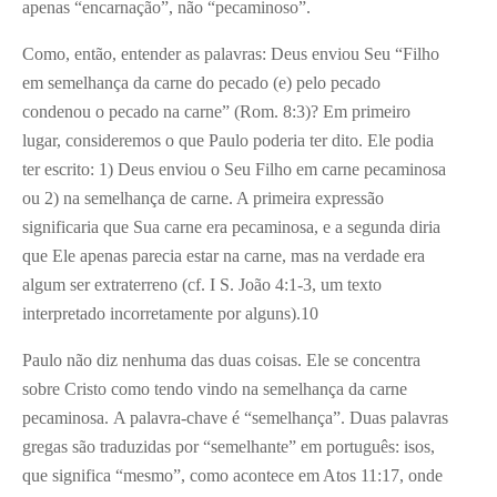
apenas “encarnação”, não “pecaminoso”.
Como, então, entender as palavras: Deus enviou Seu “Filho
em semelhança da carne do pecado (e) pelo pecado
condenou o pecado na carne” (Rom. 8:3)? Em primeiro
lugar, consideremos o que Paulo poderia ter dito. Ele podia
ter escrito: 1) Deus enviou o Seu Filho em carne pecaminosa
ou 2) na semelhança de carne. A primeira expressão
significaria que Sua carne era pecaminosa, e a segunda diria
que Ele apenas parecia estar na carne, mas na verdade era
algum ser extraterreno (cf. I S. João 4:1-3, um texto
interpretado incorretamente por alguns).
10
Paulo não diz nenhuma das duas coisas. Ele se concentra
sobre Cristo como tendo vindo na semelhança da carne
pecaminosa. A palavra-chave é “semelhança”. Duas palavras
gregas são traduzidas por “semelhante” em português: isos,
que significa “mesmo”, como acontece em Atos 11:17, onde