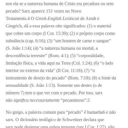
nos ela se a natureza humana de Cristo era pecadora ou sem
pecado? Sarx aparece 151 vezes no Novo
Testamento.
4
O
Greek-English Lexincon
de Arndt e
Gingrich, dá a essa palavra oito significados: (1) o material
que cobre um corpo (I Cor. 15:39); (2) o próprio corpo como
substância (cap. 6:16); (3) “um homem de carne e sangue”
(S. João 1:14); (4) “a natureza humana ou mortal, a
descendência terrestre” (Rom. 4:1); (5) “corporalidade,
limitação física, a vida aqui na Terra (Col. 1:24); (6) “o lado
interior ou externo da vida” (II Cor. 11:18); (7) “o
instrumento de desejo do pecado” (Rom. 7:18); (8) a fonte da
sensualidade (S. João 1:13). Somente um destes (o de
número 7) tem o que ver com o pecado. Por isso, sarx
não
significa necessariamente
“pecaminoso”.
5
No grego, a palavra comum para “pecado” é hamartia
6
e não
sarx. O dicionário teológico de Schweitzer declara que
sarx pode designar uma esfera terrestre (ver I Cor. 1:27), não