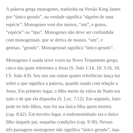
A palavra grega monogenes, traduzida na Versão King James
por “único gerado”, na verdade significa “alguém de uma
espécie”. Monogenes vem dos monos, “um”, e genos,
“espécie” ou “tipo”. Monogenes não deve ser confundida
com monogennaō, que se deriva de monos, “um”, e
gennao, “gerado”. Monogennaō significa “único gerado”.
Monogenes é usada nove vezes no Novo Testamento grego,
cinco das quais referentes a Jesus (S. João 1:14, 18; 3:16, 18;
I S. João 4:9). Seu uso nas outras quatro referências lança luz
sobre o que significa a palavra, quando usada com relação a
Jesus. Em primeiro lugar, o filho morto da viúva de Naim era
tudo o de que ela dispunha (S. Luc. 7:12). Em segundo, Jairo
pode ter tido filhos, mas foi sua única filha quem morreu
(cap. 8:42). Em terceiro lugar, o endemoninhado era o único
filho daquele pai, naquelas condições (cap. 9:38). Nessas
três passagens monogenes não significa “único gerado”, mas