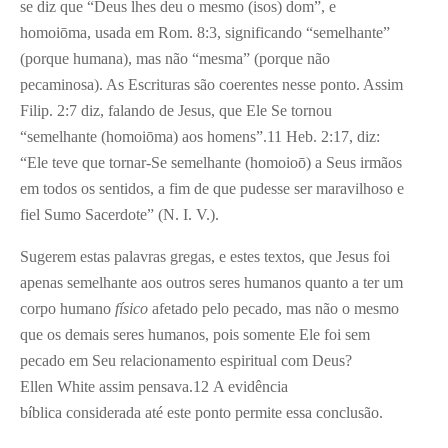
se diz que “Deus lhes deu o mesmo (isos) dom”, e
homoiōma, usada em Rom. 8:3, significando “semelhante”
(porque humana), mas não “mesma” (porque não
pecaminosa). As Escrituras são coerentes nesse ponto. Assim
Filip. 2:7 diz, falando de Jesus, que Ele Se tornou
“semelhante (homoiōma) aos homens”.
11
Heb. 2:17, diz:
“Ele teve que tornar-Se semelhante (homoioō) a Seus irmãos
em todos os sentidos, a fim de que pudesse ser maravilhoso e
fiel Sumo Sacerdote” (N. I. V.).
Sugerem estas palavras gregas, e estes textos, que Jesus foi
apenas semelhante aos outros seres humanos quanto a ter um
corpo humano
físico
afetado pelo pecado, mas não o mesmo
que os demais seres humanos, pois somente Ele foi sem
pecado em Seu relacionamento espiritual com Deus?
Ellen White assim pensava.
12
A evidência
bíblica considerada até este ponto permite essa conclusão.