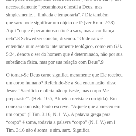
necessariamente “pecaminosa e hostil a Deus, mas
simplesmente… limitada e temporária”.
7
Diz também
que sarx pode significar um objeto de fé (ver Rom. 2:28).
Aqui “o que é pecaminoso não é a sarx, mas a confiança
nela”.
8
Schweitzer conclui, dizendo: “Onde sarx é
entendida num sentido inteiramente teológico, como em Gál.
5:24, denota o ser do homem que é determinado, não por sua
substância física, mas por sua relação com Deus”.
9
O tornar-Se Deus carne significa meramente que Ele recebeu
um corpo humano? Referindo-Se a Sua encarnação, disse
Jesus: “Sacrifício e oferta não quiseste, mas corpo Me
preparaste’”. (Heb. 10:5, Almeida revista e corrigida). Em
conexão com isto, Paulo escreve: “Aquele que apareceu em
um corpo” (I Tim. 3:16, N. I. V.). A palavra grega para
“corpo” é sōma, todavia a palavra “corpo” (N. I. V.) em I
Tim. 3:16 não é sōma, e sim, sarx. Significa