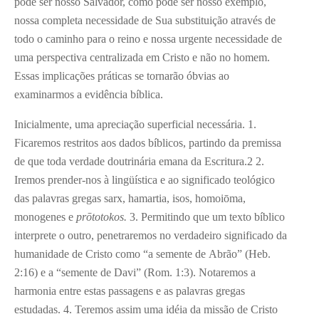
pode ser nosso Salvador, como pode ser nosso exemplo,
nossa completa necessidade de Sua substituição através de
todo o caminho para o reino e nossa urgente necessidade de
uma perspectiva centralizada em Cristo e não no homem.
Essas implicações práticas se tornarão óbvias ao
examinarmos a evidência bíblica.
Inicialmente, uma apreciação superficial necessária. 1.
Ficaremos restritos aos dados bíblicos, partindo da premissa
de que toda verdade doutrinária emana da Escritura.
2
2.
Iremos prender-nos à lingüística e ao significado teológico
das palavras gregas sarx, hamartia, isos, homoiōma,
monogenes e
prōtotokos.
3. Permitindo que um texto bíblico
interprete o outro, penetraremos no verdadeiro significado da
humanidade de Cristo como “a semente de Abrão” (Heb.
2:16) e a “semente de Davi” (Rom. 1:3). Notaremos a
harmonia entre estas passagens e as palavras gregas
estudadas. 4. Teremos assim uma idéia da missão de Cristo