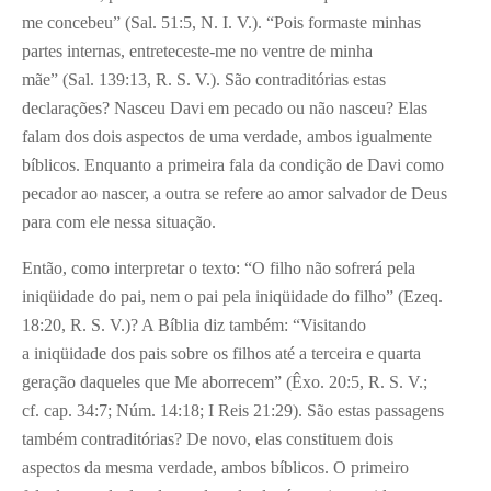
me concebeu” (Sal. 51:5, N. I. V.). “Pois formaste minhas
partes internas, entreteceste-me no ventre de minha
mãe” (Sal. 139:13, R. S. V.). São contraditórias estas
declarações? Nasceu Davi em pecado ou não nasceu? Elas
falam dos dois aspectos de uma verdade, ambos igualmente
bíblicos. Enquanto a primeira fala da condição de Davi como
pecador ao nascer, a outra se refere ao amor salvador de Deus
para com ele nessa situação.
Então, como interpretar o texto: “O filho não sofrerá pela
iniqüidade do pai, nem o pai pela iniqüidade do filho” (Ezeq.
18:20, R. S. V.)? A Bíblia diz também: “Visitando
a iniqüidade dos pais sobre os filhos até a terceira e quarta
geração daqueles que Me aborrecem” (Êxo. 20:5, R. S. V.;
cf. cap. 34:7; Núm. 14:18; I Reis 21:29). São estas passagens
também contraditórias? De novo, elas constituem dois
aspectos da mesma verdade, ambos bíblicos. O primeiro