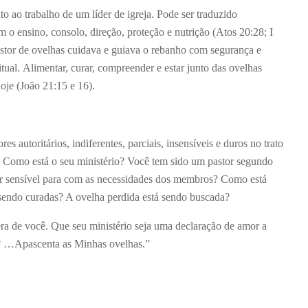
to ao trabalho de um líder de igreja. Pode ser traduzido
 o ensino, consolo, direção, proteção e nutrição (Atos 20:28; I
astor de ovelhas cuidava e guiava o rebanho com segurança e
itual. Alimentar, curar, compreender e estar junto das ovelhas
hoje (João 21:15 e 16).
 autoritários, indiferentes, parciais, insensíveis e duros no trato
. Como está o seu ministério? Você tem sido um pastor segundo
r sensível para com as necessidades dos membros? Como está
 sendo curadas? A ovelha perdida está sendo buscada?
ra de você. Que seu ministério seja uma declaração de amor a
? …Apascenta as Minhas ovelhas.”