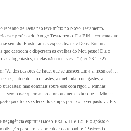
e o rebanho de Deus não teve início no Novo Testamento.
rdotes e profetas do Antigo Testa-mento. E a Bíblia comenta que
esse sentido. Frustraram as expectativas de Deus. Em uma
es que destroem e dispersam as ovelhas do Meu pasto! Diz o
 as afugentastes, e delas não cuidastes…” (Jer. 23:1 e 2).
: “Ai dos pastores de Israel que se apascentam a si mesmos! …
cestes, a doente não curastes, a quebrada não ligastes, a
não buscastes; mas dominais sobre elas com rigor… Minhas
tes… sem haver quem as procure ou quem as busque… Minhas
pasto para todas as feras do campo, por não haver pastor… Eis
e negligência espiritual (João 10:3-5, 11 e 12). E o apóstolo
a motivação para um pastor cuidar do rebanho: “Pastoreai o