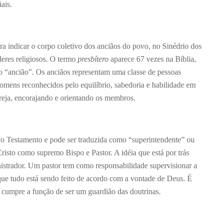
ais.
ra indicar o corpo coletivo dos anciãos do povo, no Sinédrio dos
deres religiosos. O termo
presbítero
aparece 67 vezes na Bíblia,
 “ancião”. Os anciãos representam uma classe de pessoas
Homens reconhecidos pelo equilíbrio, sabedoria e habilidade em
reja, encorajando e orientando os membros.
vo Testamento e pode ser traduzida como “superintendente” ou
Cristo como supremo Bispo e Pastor. A idéia que está por trás
inistrador. Um pastor tem como responsabilidade supervisionar a
 que tudo está sendo feito de acordo com a vontade de Deus. É
cumpre a função de ser um guardião das doutrinas.