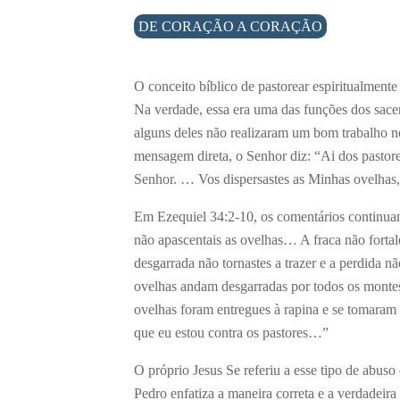
DE CORAÇÃO A CORAÇÃO
O conceito bíblico de pastorear espiritualment
Na verdade, essa era uma das funções dos sace
alguns deles não realizaram um bom trabalho n
mensagem direta, o Senhor diz: “Ai dos pastor
Senhor. … Vos dispersastes as Minhas ovelhas, e
Em Ezequiel 34:2-10, os comentários continuam
não apascentais as ovelhas… A fraca não fortale
desgarrada não tornastes a trazer e a perdida 
ovelhas andam desgarradas por todos os mon
ovelhas foram entregues à rapina e se tomaram 
que eu estou contra os pastores…”
O próprio Jesus Se referiu a esse tipo de abuso 
Pedro enfatiza a maneira correta e a verdadeir