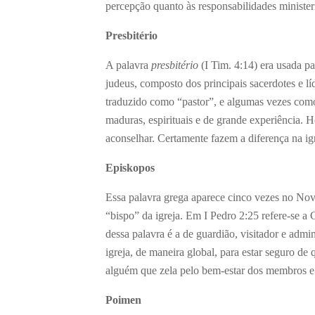
percepção quanto às responsabilidades ministeri
Presbitério
A palavra
presbitério
(I Tim. 4:14) era usada pa
judeus, composto dos principais sacerdotes e lí
traduzido como “pastor”, e algumas vezes como
maduras, espirituais e de grande experiência. 
aconselhar. Certamente fazem a diferença na ig
Episkopos
Essa palavra grega aparece cinco vezes no No
“bispo” da igreja. Em I Pedro 2:25 refere-se a 
dessa palavra é a de guardião, visitador e adm
igreja, de maneira global, para estar seguro de
alguém que zela pelo bem-estar dos membros e 
Poimen