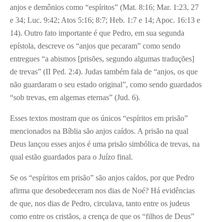
anjos e demônios como “espíritos” (Mat. 8:16; Mar. 1:23, 27
e 34; Luc. 9:42; Atos 5:16; 8:7; Heb. 1:7 e 14; Apoc. 16:13 e
14). Outro fato importante é que Pedro, em sua segunda
epístola, descreve os “anjos que pecaram” como sendo
entregues “a abismos [prisões, segundo algumas traduções]
de trevas” (II Ped. 2:4). Judas também fala de “anjos, os que
não guardaram o seu estado original”, como sendo guardados
“sob trevas, em algemas eternas” (Jud. 6).
Esses textos mostram que os únicos “espíritos em prisão”
mencionados na Bíblia são anjos caídos. A prisão na qual
Deus lançou esses anjos é uma prisão simbólica de trevas, na
qual estão guardados para o Juízo final.
Se os “espíritos em prisão” são anjos caídos, por que Pedro
afirma que desobedeceram nos dias de Noé? Há evidências
de que, nos dias de Pedro, circulava, tanto entre os judeus
como entre os cristãos, a crença de que os “filhos de Deus”