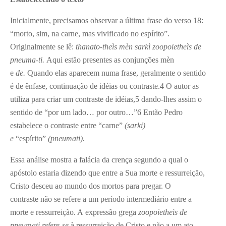
Inicialmente, precisamos observar a última frase do verso 18:
“morto, sim, na carne, mas vivificado no espírito”.
Originalmente se lê:
thanato-theìs mèn sarkì zoopoietheìs de
pneuma-ti.
Aqui estão presentes as conjunções mèn
e
de.
Quando elas aparecem numa frase, geralmente o sentido
é de ênfase, continuação de idéias ou contraste.
4
O autor as
utiliza para criar um contraste de idéias,
5
dando-lhes assim o
sentido de “por um lado… por outro…”
6
Então Pedro
estabelece o contraste entre “carne”
(sarki)
e
“espírito”
(pneumati).
Essa análise mostra a falácia da crença segundo a qual o
apóstolo estaria dizendo que entre a Sua morte e ressurreição,
Cristo desceu ao mundo dos mortos para pregar. O
contraste não se refere a um período intermediário entre a
morte e ressurreição. A expressão grega
zoopoietheìs de
pneumati refere-se
à ressurreição de Cristo e não a um ato