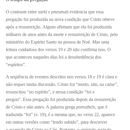
O contraste entre
sarki e pneumati
evidencia que essa
pregação foi produzida na nova condição que Cristo obteve
após a ressurreição. Alguns afirmam que ela foi produzida
milhares de anos antes da morte e ressurreição de Cristo, pelo
ministério do Espírito Santo na pessoa de Noé. Mas uma
leitura cuidadosa dos versos 19 e 20 não confirma isso. O
que aconteceu naqueles dias foi a desobediência dos
“espíritos”.
A seqüência de eventos descritos nos versos 18 e 19 é clara e
não requer muita discussão. Cristo foi “morto, sim, na carne”,
ressuscitou “no espírito”, e nessa condição “foi e
pregou”. Essa pregação foi produzida depois da ressurreição
de Cristo e não antes. A palavra grega
poreutheìs,
que é
traduzida “foi” (v. 19), é a mesma que, no verso 22, aparece
em outras versões como “tendo subido”, para descrever
a ascensão de Cristo ao Céu. Portanto, o apóstolo assinala