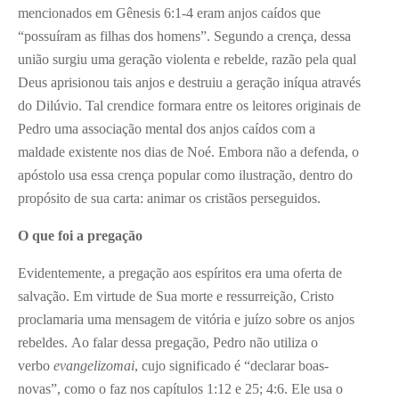
mencionados em Gênesis 6:1-4 eram anjos caídos que
“possuíram as filhas dos homens”. Segundo a crença, dessa
união surgiu uma geração violenta e rebelde, razão pela qual
Deus aprisionou tais anjos e destruiu a geração iníqua através
do Dilúvio. Tal crendice formara entre os leitores originais de
Pedro uma associação mental dos anjos caídos com a
maldade existente nos dias de Noé. Embora não a defenda, o
apóstolo usa essa crença popular como ilustração, dentro do
propósito de sua carta: animar os cristãos perseguidos.
O que foi a pregação
Evidentemente, a pregação aos espíritos era uma oferta de
salvação. Em virtude de Sua morte e ressurreição, Cristo
proclamaria uma mensagem de vitória e juízo sobre os anjos
rebeldes. Ao falar dessa pregação, Pedro não utiliza o
verbo
evangelizomai
, cujo significado é “declarar boas-
novas”, como o faz nos capítulos 1:12 e 25; 4:6. Ele usa o