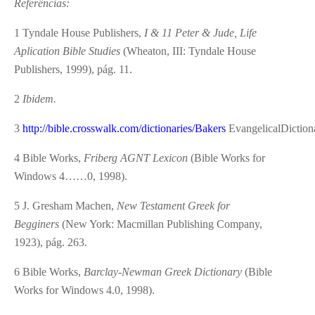
Referências:
1
Tyndale House Publishers,
I & 11 Peter & Jude, Life
Aplication Bible Studies
(Wheaton, III: Tyndale House
Publishers, 1999), pág. 11.
2
Ibidem.
3
http://bible.crosswalk.com/dictionaries/Bakers
EvangelicalDictio
4
Bible Works,
Friberg AGNT Lexicon
(Bible Works for
Windows 4……0, 1998).
5
J. Gresham Machen,
New Testament Greek for
Begginers
(New York: Macmillan Publishing Company,
1923), pág. 263.
6
Bible Works,
Barclay-Newman Greek Dictionary
(Bible
Works for Windows 4.0, 1998).