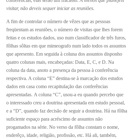
conferências, elas serão um fracasso.
A menos que planejeis
visitar, não deveis sequer iniciar as reuniões.
A fim de controlar o número de vêzes que as pessoas
freqüentam as reuniões, o número de visitas que lhes forem
feitas e os estudos dados, uso num classificador de três furos,
fôlhas sôltas em que mimeografo num lado todos os assuntos
que apresento. Em seguida à coluna dos assuntos disponho
quatro colunas mais, encabeçadas: Data, E, C, e D. Na
coluna da data, anoto a presença da pessoa à conferência
respectiva. A coluna “E” destina-se à marcação dos estudos
dados em casa como recapitulação das conferências
apresentadas. A coluna “C”, usou-a eu quando percebo que
o interessado creu a doutrina apresentada em estudo pessoal,
e a “D”, quando faz decisão de seguir a doutrina. Há na fôlha
suficiente espaço para acréscimo de assuntos não
progamados na série. No verso da fôlha constam o nome,
enderêço, idade, religião, profissão, etc. Há ali, também,