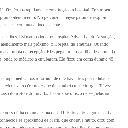
a União, fomos rapidamente em direção ao hospital. Foram sete
 pronto atendimento. No percurso, Thayse parou de respirar
, mas ela continuava inconsciente.
 detalhes. Estávamos indo ao Hospital Adventista de Assunção,
 atendimento mais próximo, o Hospital de Traumas. Quando
maca pronta na recepção. Eles pegaram nossa filha desacordada
as, onde os médicos a entubaram. Ela ficou em coma durante 48
equipe médica nos informou de que havia três possibilidades
 ou edemas no cérebro, o que demandaria uma cirurgia. Talvez
 osso do rosto e do ouvido. E corria-se o risco de sequelas na
er nossa filha em uma cama de UTI. Entretanto, algumas coisas
conhecida se aproximou de Marli, que chorava muito, orou com
 um pastor amigo para que orasse por minha filha. Ele replicou o