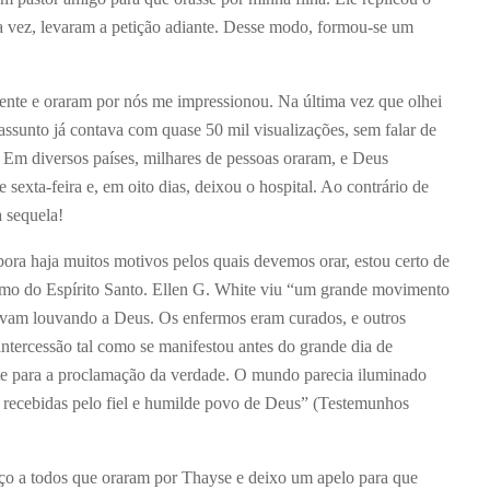
sua vez, levaram a petição adiante. Desse modo, formou-se um
ente e oraram por nós me impressionou. Na última vez que olhei
ssunto já contava com quase 50 mil visualizações, sem falar de
u. Em diversos países, milhares de pessoas oraram, e Deus
sexta-feira e, em oito dias, deixou o hospital. Ao contrário de
 sequela!
ora haja muitos motivos pelos quais devemos orar, estou certo de
smo do Espírito Santo. Ellen G. White viu “um grande movimento
tavam louvando a Deus. Os enfermos eram curados, e outros
intercessão tal como se manifestou antes do grande dia de
rte para a proclamação da verdade. O mundo parecia iluminado
m recebidas pelo fiel e humilde povo de Deus” (Testemunhos
ço a todos que oraram por Thayse e deixo um apelo para que