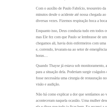
Com o auxílio de Paulo Fabrício, tesoureiro d
minutos desde o acidente até nossa chegada ao
diversas vezes. Fizemos respiração boca a boca
Enquanto isso, Deus conduzia tudo em todos os
mas Ele fez com que Paulo se lembrasse de um
chegamos ali, havia dois enfermeiros com uma 
e, correndo, levaram-na ao setor de emergênci
horas…
Quando Thayse já estava sob monitoramento, a 
para a situação dela. Poderiam surgir coágulos
fosse necessária uma cirurgia de restauração no
visão e audição.
Não há como explicar a dor que sentíamos ao v
aconteceram naquela ocasião. Uma mulher des
ela e disse que tudo ia ficar bem. Eu escrevi a