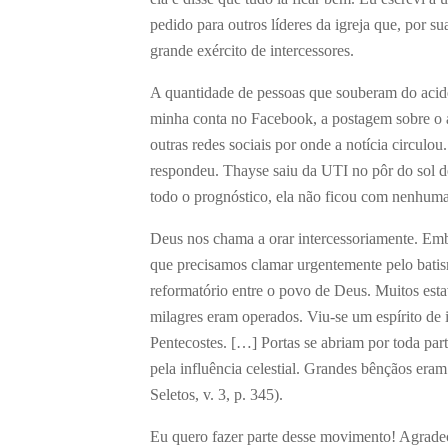
pedido para outros líderes da igreja que, por 
grande exército de intercessores.
A quantidade de pessoas que souberam do acid
minha conta no Facebook, a postagem sobre o a
outras redes sociais por onde a notícia circulo
respondeu. Thayse saiu da UTI no pôr do sol de 
todo o prognóstico, ela não ficou com nenhuma
Deus nos chama a orar intercessoriamente. Emb
que precisamos clamar urgentemente pelo bati
reformatório entre o povo de Deus. Muitos es
milagres eram operados. Viu-se um espírito de 
Pentecostes. […] Portas se abriam por toda pa
pela influência celestial. Grandes bênçãos era
Seletos, v. 3, p. 345).
Eu quero fazer parte desse movimento! Agrade