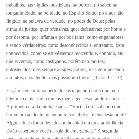
trabalhos, nas vigílias, nos jejuns, na pureza, no saber, na
longanimidade, na bondade, no Espírito Santo, no amor não
fingido, na palavra da verdade, no poder de Deus; pelas
armas da justiça, quer ofensivas, quer defensivas; por honra e
por desonra, por infâmia e por boa fama; como enganadores,
e sendo verdadeiros; como desconhecidos e, entretanto, bem
conhecidos; como se estivéssemos morrendo e, contudo, eis
que vivemos; como castigados, porém não mortos;
entristecidos, mas sempre alegres; pobres, mas enriquecendo
a muitos; nada tendo, mas possuindo tudo.” (II Cor. 6:1-10).
Eu já me encontrava perto de casa, quando notei que meu
telefone celular tinha muitas mensagens esperando respostas.
A primeira era da minha esposa: “Você já está sabendo que
houve um acidente no encontro social dos jovens nesta noite?
Alguns deles foram levados ao hospital em uma ambulância.
Estão esperando você na sala de emergência.” A segunda
mensagem vinha do hospital: “Pastor, quando você acessar