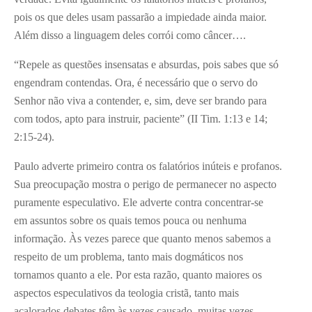
pois os que deles usam passarão a impiedade ainda maior.
Além disso a linguagem deles corrói como câncer….
“Repele as questões insensatas e absurdas, pois sabes que só
engendram contendas. Ora, é necessário que o servo do
Senhor não viva a contender, e, sim, deve ser brando para
com todos, apto para instruir, paciente” (II Tim. 1:13 e 14;
2:15-24).
Paulo adverte primeiro contra os falatórios inúteis e profanos.
Sua preocupação mostra o perigo de permanecer no aspecto
puramente especulativo. Ele adverte contra concentrar-se
em assuntos sobre os quais temos pouca ou nenhuma
informação. Às vezes parece que quanto menos sabemos a
respeito de um problema, tanto mais dogmáticos nos
tornamos quanto a ele. Por esta razão, quanto maiores os
aspectos especulativos da teologia cristã, tanto mais
acalorados debates têm às vezes causado, muitas vezes