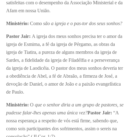
satisfeitas com o desempenho da Associação Ministerial e da
Afam em nossa União.
Ministério:
Como
são a igreja e o pas-tor dos seus sonhos?
Pastor Jair:
A igreja dos meus sonhos precisa ter o amor da
igreja de Esmirna, a fé da igreja de Pérgamo, as obras da
igreja de Tiatira, a pureza de alguns membros da igreja de
Sardes, a fidelidade da igreja de Filadélfia e a perseverança
da igreja de Laodicéia. O pastor dos meus sonhos deveria ter
a obediência de Abel, a fé de Abraão, a firmeza de José, a
devoção de Daniel, o amor de João e a paixão evangelística
de Paulo.
Ministério:
O
que o senhor diria a um grupo de pastores, se
pudesse falar-lhes apenas uma única vez?
Pastor Jair:
“A
nossa esperança a respeito de vós está firme, sabendo que,
como sois participantes dos sofrimentos, assim o sereis na
consolação” ( II Cor. 1:7).