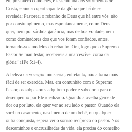
eu, presbítero como eles, e testemunha dos sofrimentos de
Cristo, e ainda coparticipante da glória que há de ser
revelada: Pastoreai o rebanho de Deus que há entre vós, não
por constrangimento, mas espontaneamente, como Deus
quer; nem por sórdida ganância, mas de boa vontade; nem
como dominadores dos que vos foram confiados, antes,
tornando-vos modelos do rebanho. Ora, logo que o Supremo
Pastor Se manifestar, recebereis a imarcescível coroa da
glória” (1Pe 5:1-4).
A beleza da vocação ministerial, entretanto, não a torna mais
fácil de ser exercida. Mas, em comunhão com o Supremo
Pastor, os subpastores adquirem poder e sabedoria para o
desempenho por Ele idealizado. Quando a ovelha geme de
dor ou por luto, ela quer ver ao seu lado o pastor. Quando ela
sorri no casamento, nascimento de um bebê, ou qualquer
outra conquista, espera ver o sorriso recíproco do pastor. Nos
descaminhos e encruzilhadas da vida, ela precisa do conselho