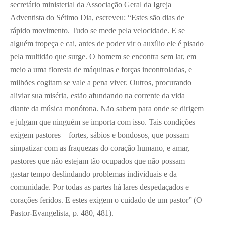
secretário ministerial da Associação Geral da Igreja
Adventista do Sétimo Dia, escreveu: “Estes são dias de
rápido movimento. Tudo se mede pela velocidade. E se
alguém tropeça e cai, antes de poder vir o auxílio ele é pisado
pela multidão que surge. O homem se encontra sem lar, em
meio a uma floresta de máquinas e forças incontroladas, e
milhões cogitam se vale a pena viver. Outros, procurando
aliviar sua miséria, estão afundando na corrente da vida
diante da música monótona. Não sabem para onde se dirigem
e julgam que ninguém se importa com isso. Tais condições
exigem pastores – fortes, sábios e bondosos, que possam
simpatizar com as fraquezas do coração humano, e amar,
pastores que não estejam tão ocupados que não possam
gastar tempo deslindando problemas individuais e da
comunidade. Por todas as partes há lares despedaçados e
corações feridos. E estes exigem o cuidado de um pastor” (O
Pastor-Evangelista, p. 480, 481).