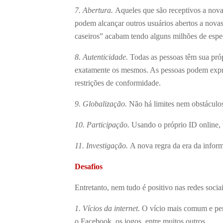
7. Abertura.
Aqueles que são receptivos a novas
podem alcançar outros usuários abertos a nova
caseiros” acabam tendo alguns milhões de esp
8. Autenticidade.
Todas as pessoas têm sua próp
exatamente os mesmos. As pessoas podem expres
restrições de conformidade.
9. Globalização.
Não há limites nem obstáculo
10. Participação.
Usando o próprio ID online, 
11. Investigação.
A nova regra da era da inform
Desafios
Entretanto, nem tudo é positivo nas redes socia
1. Vícios da internet.
O vício mais comum e per
o Facebook, os jogos, entre muitos outros.