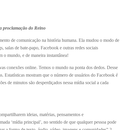
 na proclamação do Reino
rumento de comunicação na história humana. Ela mudou o modo de
gs, salas de bate-papo, Facebook e outras redes sociais
m o mundo, e de maneira instantânea!
novas conexões online. Temos o mundo na ponta dos dedos. Desse
. Estatísticas mostram que o número de usuários do Facebook é
ões de minutos são desperdiçados nessa mídia social a cada
ompartilharem ideias, matérias, pensamentos e
amada ‘mídia principal’, no sentido de que qualquer pessoa pode
mar a forma de texto, áudio, vídeo, imagens e comunidades”.
2