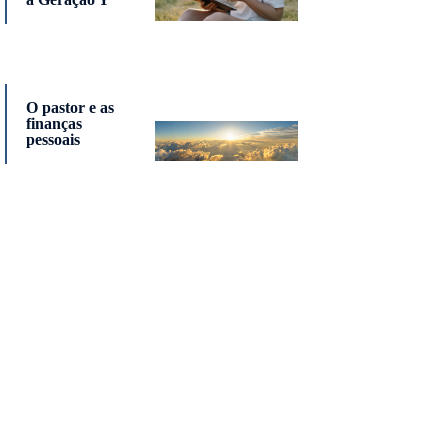
O pastor e as
finanças
pessoais