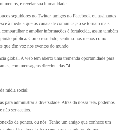
ntimentos, e revelar sua humanidade.
oucos seguidores no Twitter, amigos no Facebook ou assinantes
resce à medida que os canais de comunicação se tornam mais
a compartilhar e ampliar informações é fortalecida, assim também
a opinião pública. Como resultado, sentimo-nos menos como
tes que têm voz nos eventos do mundo.
ência global. A web tem aberto uma tremenda oportunidade para
pantes, com mensagens direcionadas.”
4
da mídia social:
s para administrar a diversidade. Atrás da nossa tela, podemos
 não ser aceitos.
 conexão de pontos, ou nós. Tenho um amigo que conhece um
u amigo. Usualmente, isso segue esse caminho. Somos