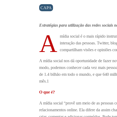
CAPA
Estratégias para utilização das redes sociais
A
mídia social é o mais rápido inst
interação das pessoas. Twitter, blo
compartilham visões e opiniões co
A mídia social nos dá oportunidade de fazer 
modo, podemos conhecer cada vez mais pessoas
de 1.4 bilhão em todo o mundo, e que 640 milh
mês.
1
O que é?
A mídia social “provê um meio de as pessoas c
relacionamentos online. Ela difere da assim ch
criar, comentar e adicionar conteúdos. Pode to