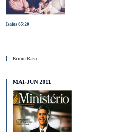
Isaías 65:20
Bruno Raso
MAI-JUN 2011