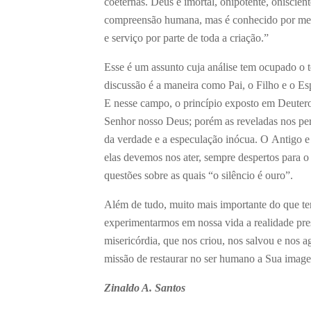
coeternas. Deus é imortal, onipotente, oniscient
compreensão humana, mas é conhecido por meio
e serviço por parte de toda a criação.”
Esse é um assunto cuja análise tem ocupado o t
discussão é a maneira como Pai, o Filho e o Espí
E nesse campo, o princípio exposto em Deuter
Senhor nosso Deus; porém as reveladas nos per
da verdade e a especulação inócua. O Antigo 
elas devemos nos ater, sempre despertos para 
questões sobre as quais “o silêncio é ouro”.
Além de tudo, muito mais importante do que ter r
experimentarmos em nossa vida a realidade pr
misericórdia, que nos criou, nos salvou e nos a
missão de restaurar no ser humano a Sua imag
Zinaldo A. Santos