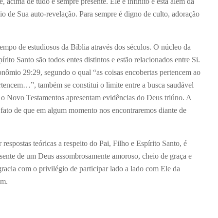
e, acima de tudo e sempre presente. Ele é infinito e está além da
 de Sua auto-revelação. Para sempre é digno de culto, adoração
empo de estudiosos da Bíblia através dos séculos. O núcleo da
rito Santo são todos entes distintos e estão relacionados entre Si.
onômio 29:29, segundo o qual “as coisas encobertas pertencem ao
tencem…”, também se constitui o limite entre a busca saudável
e o Novo Testamentos apresentam evidências do Deus triúno. A
o fato de que em algum momento nos encontraremos diante de
espostas teóricas a respeito do Pai, Filho e Espírito Santo, é
esente de um Deus assombrosamente amoroso, cheio de graça e
gracia com o privilégio de participar lado a lado com Ele da
em.