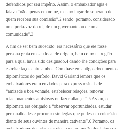
defendidos por seu império. Assim, o embaixador agia e
falava “não apenas em nome, mas no lugar do soberano de
quem recebeu sua comissão”,
2
sendo, portanto, considerado
um “porta-voz do rei, de um governante ou de uma
comunidade”.
3
A fim de ser bem-sucedido, era necessário que ele fosse
persona grata em seu local de origem, bem como na região
para a qual havia sido designado,
4
dando-lhe condições para
estreitar laços entre ambos. Com base em antigos documentos
diplomáticos do período, David Garland lembra que os
embaixadores eram enviados para expressar sinais de
“amizade e boa vontade, estabelecer relações, renovar
relacionamentos amistosos ou fazer alianças”.
5
Assim, o
diplomata era obrigado a “observar oportunidades, estudar
personalidades e procurar estratégias que pudessem colocá-lo
diante de seus ouvintes de maneira cativante”.
6
Portanto, os
embaixadores deveriam ser elos para promoção dos interesses