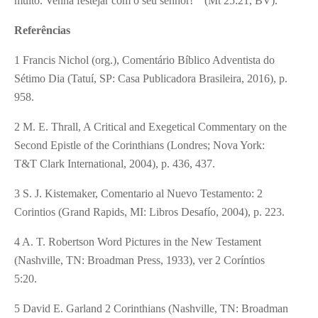
muito. Venha festejar com o seu senhor!’” (Mt 25:21, BV).
Referências
1 Francis Nichol (org.), Comentário Bíblico Adventista do
Sétimo Dia (Tatuí, SP: Casa Publicadora Brasileira, 2016), p.
958.
2 M. E. Thrall, A Critical and Exegetical Commentary on the
Second Epistle of the Corinthians (Londres; Nova York:
T&T Clark International, 2004), p. 436, 437.
3 S. J. Kistemaker, Comentario al Nuevo Testamento: 2
Corintios (Grand Rapids, MI: Libros Desafío, 2004), p. 223.
4 A. T. Robertson Word Pictures in the New Testament
(Nashville, TN: Broadman Press, 1933), ver 2 Coríntios
5:20.
5 David E. Garland 2 Corinthians (Nashville, TN: Broadman