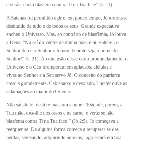
e verás se não blasfema contra Ti na Tua face” (v. 11).
A Satanás foi permitido agir e, em pouco tempo, Jó tornou-se
destituído de tudo e de todos os seus. Grande expectativa
encheu o Universo. Mas, ao contrário de blasfêmia, Jó louva
a Deus: “Nu saí do ventre de minha mãe, e nu voltarei; o
Senhor deu e o Senhor o tomou: bendito seja o nome do
Senhor!” (v. 21). À conclusão desse curto pronunciamento, o
Universo e o Céu irromperam em aplausos, aleluias e
vivas ao Senhor e a Seu servo Jó. O conceito do patriarca
crescia grandemente. Cabisbaixo e desolado, Lúcifer ouve as
aclamações ao maior do Oriente.
Não satisfeito, desfere mais um ataque: “Estende, porém, a
Tua mão, toca-lhe nos ossos e na carne, e verás se não
blasfema contra Ti na Tua face!” (Jó 2:5). Jó começava a
reerguer-se. De alguma forma começa a recuperar-se das
perdas, semeando, adquirindo animais; logo estará em boa