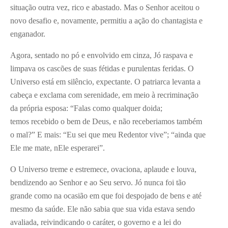
situação outra vez, rico e abastado. Mas o Senhor aceitou o
novo desafio e, novamente, permitiu a ação do chantagista e
enganador.
Agora, sentado no pó e envolvido em cinza, Jó raspava e
limpava os cascões de suas fétidas e purulentas feridas. O
Universo está em silêncio, expectante. O patriarca levanta a
cabeça e exclama com serenidade, em meio à recriminação
da própria esposa: “Falas como qualquer doida;
temos recebido o bem de Deus, e não receberiamos também
o mal?” E mais: “Eu sei que meu Redentor vive”; “ainda que
Ele me mate, nEle esperarei”.
O Universo treme e estremece, ovaciona, aplaude e louva,
bendizendo ao Senhor e ao Seu servo. Jó nunca foi tão
grande como na ocasião em que foi despojado de bens e até
mesmo da saúde. Ele não sabia que sua vida estava sendo
avaliada, reivindicando o caráter, o governo e a lei do