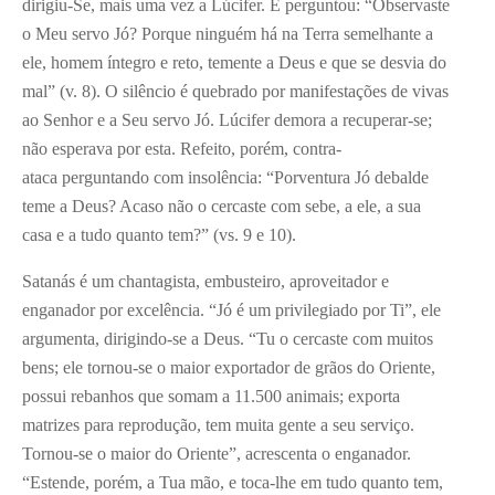
dirigiu-Se, mais uma vez a Lúcifer. E perguntou: “Observaste
o Meu servo Jó? Porque ninguém há na Terra semelhante a
ele, homem íntegro e reto, temente a Deus e que se desvia do
mal” (v. 8). O silêncio é quebrado por manifestações de vivas
ao Senhor e a Seu servo Jó. Lúcifer demora a recuperar-se;
não esperava por esta. Refeito, porém, contra-
ataca perguntando com insolência: “Porventura Jó debalde
teme a Deus? Acaso não o cercaste com sebe, a ele, a sua
casa e a tudo quanto tem?” (vs. 9 e 10).
Satanás é um chantagista, embusteiro, aproveitador e
enganador por excelência. “Jó é um privilegiado por Ti”, ele
argumenta, dirigindo-se a Deus. “Tu o cercaste com muitos
bens; ele tornou-se o maior exportador de grãos do Oriente,
possui rebanhos que somam a 11.500 animais; exporta
matrizes para reprodução, tem muita gente a seu serviço.
Tornou-se o maior do Oriente”, acrescenta o enganador.
“Estende, porém, a Tua mão, e toca-lhe em tudo quanto tem,