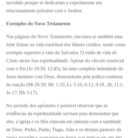
sucedido porque se dedicaram a experimentar um
relacionamento próximo com o Senhor.
Exemplos do Novo Testamento
Nas páginas do Novo Testamento, encontra-se também uma
forte ênfase na vida espiritual dos líderes cristãos, tendo como
exemplo supremo a vida do Salvador. O estilo de vida de
Cristo atesta Sua espiritualidade. Apesar do vínculo essencial
com o Pai (Jo 10:30; 12:45), há uma completa intimidade do
Jesus humano com Deus, demonstrada pela prática contínua
da oração (Mt 26:39; Mc 1:35; Lc 5:16; 6:12; 9:18, 28; 11:1;
Jo 17; Hb 5:17).
No período dos apóstolos é possível observar que as
evidências da espiritualidade serviam para demonstrar que
eles, a igreja e os fiéis estavam em sintonia com a santidade
de Deus. Pedro, Paulo, Tiago, João e os demais pastores da
igreja apostólica apresentaram frutos que indicavam um alto