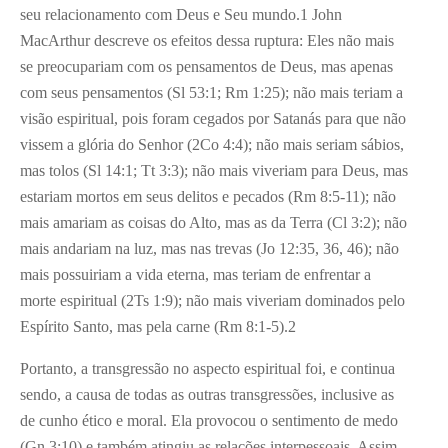
seu relacionamento com Deus e Seu mundo.
1
John
MacArthur descreve os efeitos dessa ruptura: Eles não mais
se preocupariam com os pensamentos de Deus, mas apenas
com seus pensamentos (Sl 53:1; Rm 1:25); não mais teriam a
visão espiritual, pois foram cegados por Satanás para que não
vissem a glória do Senhor (2Co 4:4); não mais seriam sábios,
mas tolos (Sl 14:1; Tt 3:3); não mais viveriam para Deus, mas
estariam mortos em seus delitos e pecados (Rm 8:5-11); não
mais amariam as coisas do Alto, mas as da Terra (Cl 3:2); não
mais andariam na luz, mas nas trevas (Jo 12:35, 36, 46); não
mais possuiriam a vida eterna, mas teriam de enfrentar a
morte espiritual (2Ts 1:9); não mais viveriam dominados pelo
Espírito Santo, mas pela carne (Rm 8:1-5).
2
Portanto, a transgressão no aspecto espiritual foi, e continua
sendo, a causa de todas as outras transgressões, inclusive as
de cunho ético e moral. Ela provocou o sentimento de medo
(Gn 3:10) e também atingiu as relações interpessoais. Assim,