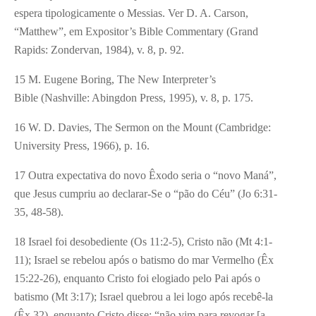
espera tipologicamente o Messias. Ver D. A. Carson,
“Matthew”, em Expositor’s Bible Commentary (Grand
Rapids: Zondervan, 1984), v. 8, p. 92.
15 M. Eugene Boring, The New Interpreter’s
Bible (Nashville: Abingdon Press, 1995), v. 8, p. 175.
16 W. D. Davies, The Sermon on the Mount (Cambridge:
University Press, 1966), p. 16.
17 Outra expectativa do novo Êxodo seria o “novo Maná”,
que Jesus cumpriu ao declarar-Se o “pão do Céu” (Jo 6:31-
35, 48-58).
18 Israel foi desobediente (Os 11:2-5), Cristo não (Mt 4:1-
11); Israel se rebelou após o batismo do mar Vermelho (Êx
15:22-26), enquanto Cristo foi elogiado pelo Pai após o
batismo (Mt 3:17); Israel quebrou a lei logo após recebê-la
(Êx 32), enquanto Cristo disse: “não vim para revogar [a