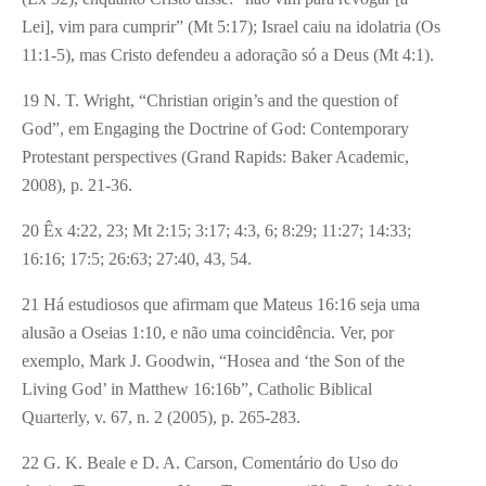
Lei], vim para cumprir” (Mt 5:17); Israel caiu na idolatria (Os
11:1-5), mas Cristo defendeu a adoração só a Deus (Mt 4:1).
19 N. T. Wright, “Christian origin’s and the question of
God”, em Engaging the Doctrine of God: Contemporary
Protestant perspectives (Grand Rapids: Baker Academic,
2008), p. 21-36.
20 Êx 4:22, 23; Mt 2:15; 3:17; 4:3, 6; 8:29; 11:27; 14:33;
16:16; 17:5; 26:63; 27:40, 43, 54.
21 Há estudiosos que afirmam que Mateus 16:16 seja uma
alusão a Oseias 1:10, e não uma coincidência. Ver, por
exemplo, Mark J. Goodwin, “Hosea and ‘the Son of the
Living God’ in Matthew 16:16b”, Catholic Biblical
Quarterly, v. 67, n. 2 (2005), p. 265-283.
22 G. K. Beale e D. A. Carson, Comentário do Uso do