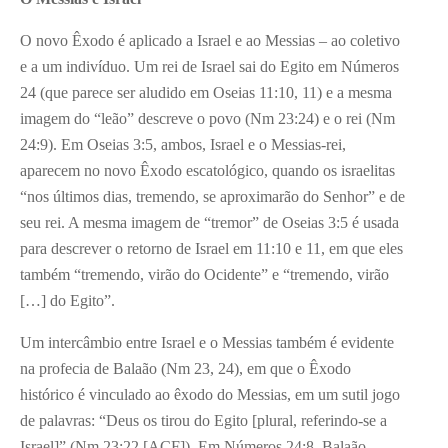
O novo Êxodo é aplicado a Israel e ao Messias – ao coletivo
e a um indivíduo. Um rei de Israel sai do Egito em Números
24 (que parece ser aludido em Oseias 11:10, 11) e a mesma
imagem do “leão” descreve o povo (Nm 23:24) e o rei (Nm
24:9). Em Oseias 3:5, ambos, Israel e o Messias-rei,
aparecem no novo Êxodo escatológico, quando os israelitas
“nos últimos dias, tremendo, se aproximarão do Senhor” e de
seu rei. A mesma imagem de “tremor” de Oseias 3:5 é usada
para descrever o retorno de Israel em 11:10 e 11, em que eles
também “tremendo, virão do Ocidente” e “tremendo, virão
[…] do Egito”.
Um intercâmbio entre Israel e o Messias também é evidente
na profecia de Balaão (Nm 23, 24), em que o Êxodo
histórico é vinculado ao êxodo do Messias, em um sutil jogo
de palavras: “Deus os tirou do Egito [plural, referindo-se a
Israel]” (Nm 23:22 [ACF]). Em Números 24:8, Balaão