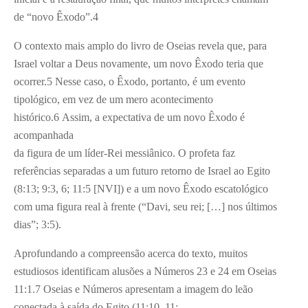
de “novo Êxodo”.4
O contexto mais amplo do livro de Oseias revela que, para
Israel voltar a Deus novamente, um novo Êxodo teria que
ocorrer.5 Nesse caso, o Êxodo, portanto, é um evento
tipológico, em vez de um mero acontecimento
histórico.6 Assim, a expectativa de um novo Êxodo é
acompanhada
da figura de um líder-Rei messiânico. O profeta faz
referências separadas a um futuro retorno de Israel ao Egito
(8:13; 9:3, 6; 11:5 [NVI]) e a um novo Êxodo escatológico
com uma figura real à frente (“Davi, seu rei; […] nos últimos
dias”; 3:5).
Aprofundando a compreensão acerca do texto, muitos
estudiosos identificam alusões a Números 23 e 24 em Oseias
11:1.7 Oseias e Números apresentam a imagem do leão
conectada à saída do Egito (11:10, 11;