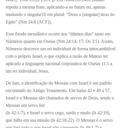
repetiu a mesma frase, aplicando-a ao futuro rei, apenas
mudando o singular10 em plural: “Deus o [singular] tirou do
Egito” (Nm 24:8 [ACF]).
Esse êxodo messiânico ocorre nos “últimos dias” tanto em
Números quanto em Oseias (Nm 24:14, 17; Os 3:5). Assim,
Números descreve um rei individual de forma intercambiável
com o próprio Israel, o que explica a razão de Mateus ter
aplicado a linguagem nacional corporativa de Oseias 11:1 a
um rei individual, Jesus.
De fato, a identificação do Messias com Israel é um padrão
encontrado no Antigo Testamento. Em Isaías 42 e 49 a 57,
Israel e o Messias são chamados de servos de Deus, sendo o
Messias um servo fiel
(Is 42:1-7), e Israel o servo cego, surdo e mudo (Is 42:19),
que falha em sua missão (Is 42:18-22). O Messias é o servo
que fará tudo o que Israel não conseguiu (Is 49:1-7) e,