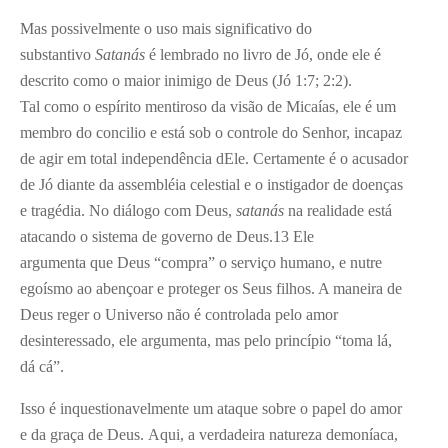
Mas possivelmente o uso mais significativo do
substantivo
Satanás
é lembrado no livro de Jó, onde ele é
descrito como o maior inimigo de Deus (Jó 1:7; 2:2).
Tal como o espírito mentiroso da visão de Micaías, ele é um
membro do concilio e está sob o controle do Senhor, incapaz
de agir em total independência dEle. Certamente é o acusador
de Jó diante da assembléia celestial e o instigador de doenças
e tragédia. No diálogo com Deus,
satanás
na realidade está
atacando o sistema de governo de Deus.
13
Ele
argumenta que Deus “compra” o serviço humano, e nutre
egoísmo ao abençoar e proteger os Seus filhos. A maneira de
Deus reger o Universo não é controlada pelo amor
desinteressado, ele argumenta, mas pelo princípio “toma lá,
dá cá”.
Isso é inquestionavelmente um ataque sobre o papel do amor
e da graça de Deus. Aqui, a verdadeira natureza demoníaca,