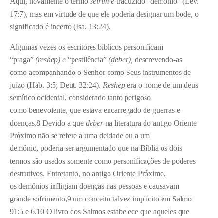
Aqui, novamente o termo
seîrim é
traduzido “demônio” (Lev.
17:7), mas em virtude de que ele poderia designar um bode, o
significado é incerto (Isa. 13:24).
Algumas vezes os escritores bíblicos personificam
“praga”
(reshep) e
“pestilência”
(deber),
descrevendo-as
como acompanhando o Senhor como Seus instrumentos de
juízo (Hab. 3:5; Deut. 32:24).
Reshep
era o nome de um deus
semítico ocidental, considerado tanto perigoso
como benevolente, que estava encarregado de guerras e
doenças.
8
Devido a que
deber
na literatura do antigo Oriente
Próximo não se refere a uma deidade ou a um
demônio, poderia ser argumentado que na Bíblia os dois
termos são usados somente como personificações de poderes
destrutivos. Entretanto, no antigo Oriente Próximo,
os demônios infligiam doenças nas pessoas e causavam
grande sofrimento,
9
um conceito talvez implícito em Salmo
91:5 e 6.
10
O livro dos Salmos estabelece que aqueles que