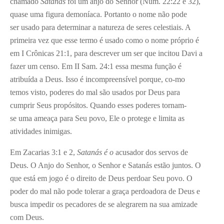
chamado
Satanás
foi um anjo do Senhor (Núm. 22:22 e 32),
quase uma figura demoníaca. Portanto o nome não pode
ser usado para determinar a natureza de seres celestiais. A
primeira vez que esse termo é usado como o nome próprio é
em I Crônicas 21:1, para descrever um ser que incitou Davi a
fazer um censo. Em II Sam. 24:1 essa mesma função é
atribuída a Deus. Isso é incompreensível porque, co-mo
temos visto, poderes do mal são usados por Deus para
cumprir Seus propósitos. Quando esses poderes tornam-
se uma ameaça para Seu povo, Ele o protege e limita as
atividades inimigas.
Em Zacarias 3:1 e 2,
Satanás é o
acusador dos servos de
Deus. O Anjo do Senhor, o Senhor e Satanás estão juntos. O
que está em jogo é o direito de Deus perdoar Seu povo. O
poder do mal não pode tolerar a graça perdoadora de Deus e
busca impedir os pecadores de se alegrarem na sua amizade
com Deus.