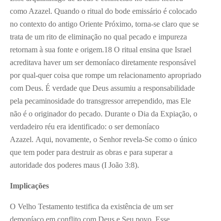
como Azazel. Quando o ritual do bode emissário é colocado
no contexto do antigo Oriente Próximo, torna-se claro que se
trata de um rito de eliminação no qual pecado e impureza
retornam à sua fonte e origem.
18
O ritual ensina que Israel
acreditava haver um ser demoníaco diretamente responsável
por qual-quer coisa que rompe um relacionamento apropriado
com Deus. É verdade que Deus assumiu a responsabilidade
pela pecaminosidade do transgressor arrependido, mas Ele
não é o originador do pecado. Durante o Dia da Expiação, o
verdadeiro réu era identificado: o ser demoníaco
Azazel. Aqui, novamente, o Senhor revela-Se como o único
que tem poder para destruir as obras e para superar a
autoridade dos poderes maus (I João 3:8).
Implicações
O Velho Testamento testifica da existência de um ser
demoníaco em conflito com Deus e Seu povo. Esse