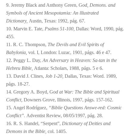
9. Jeremy Black and Anthony Green, G
od, Demons. and
Symbols of Ancient Mesopotamia: An lllustrated
Dictionary,
Austin, Texas: 1992, pág. 67.
10. Marvin E. Tate,
Psalms 51-100,
Dallas: Word, 1990, pág.
455.
11. R. C. Thompson,
The Devils and Evil Spirits of
Babylonia,
vol. I, London: Luzac, 1901, págs. 46 e 47.
12. Peggy L. Day,
An Adversary in Heaven: Sa-tan in the
Hebreu Bible,
Atlanta: Scholars, 1988, págs. 5 e 6.
13. David J. Clines,
Job 1-20,
Dallas, Texas: Word. 1989,
págs. 18-27.
14. Gregory A. Boyd, G
od at War: The Bible and Spiritual
Conflict,
Downers Grove, Illinois, 1997, págs. 157-162.
15. Angel Rodríguez,
“Biblie Questions Answe-red: Cosmic
Conflict”.
Adventist Review, 08/05/1997, pág. 28.
16. R. S. Handel, “Serpent”,
Dictionary of Deities and
Demons in the Bible,
col. 1405.