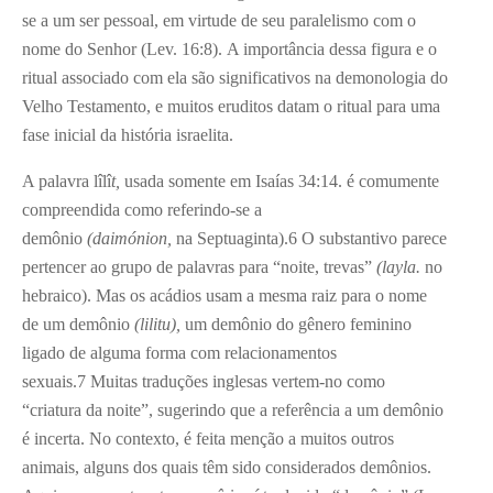
se a um ser pessoal, em virtude de seu paralelismo com o
nome do Senhor (Lev. 16:8). A importância dessa figura e o
ritual associado com ela são significativos na demonologia do
Velho Testamento, e muitos eruditos datam o ritual para uma
fase inicial da história israelita.
A palavra lîlî
t,
usada somente em Isaías 34:14. é comumente
compreendida como referindo-se a
demônio
(daimónion,
na Septuaginta).
6
O substantivo parece
pertencer ao grupo de palavras para “noite, trevas”
(layla.
no
hebraico). Mas os acádios usam a mesma raiz para o nome
de um demônio
(lilitu),
um demônio do gênero feminino
ligado de alguma forma com relacionamentos
sexuais.
7
Muitas traduções inglesas vertem-no como
“criatura da noite”, sugerindo que a referência a um demônio
é incerta. No contexto, é feita menção a muitos outros
animais, alguns dos quais têm sido considerados demônios.