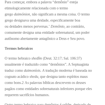
Para começar, embora a palavra “demônio” esteja
etimologicamente relacionada com o termo
grego
daimónion,
não significam a mesma coisa. O termo
grego designava uma deidade, especificamente boa
ou deidades menos perversas.’
Demônio,
ao contrário,
comumente designa uma entidade sobrenatural, um poder
autônomo abertamente antagônico a Deus e Seu povo.
Termos hebraicos
O termo hebraico
shedîm
(Deut. 32:17; Sal. 106:37)
usualmente é traduzido como “demônios”. A Septuaginta
traduz como
daimoníois. A
tradução moderna é baseada no
cognato acádico
shedu,
que designa tanto espíritos maus
como bons.
2
As palavras bíblicas descrevem os deuses
pagãos como entidades sobrenaturais inferiores porque eles
requerem sacrifícios humanos.
Outro termo hebraico para demônios é
seîrîm,
derivado de