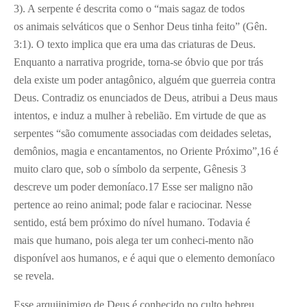
3). A serpente é descrita como o “mais sagaz de todos
os animais selváticos que o Senhor Deus tinha feito” (Gên.
3:1). O texto implica que era uma das criaturas de Deus.
Enquanto a narrativa progride, torna-se óbvio que por trás
dela existe um poder antagônico, alguém que guerreia contra
Deus. Contradiz os enunciados de Deus, atribui a Deus maus
intentos, e induz a mulher à rebelião. Em virtude de que as
serpentes “são comumente associadas com deidades seletas,
demônios, magia e encantamentos, no Oriente Próximo”,16 é
muito claro que, sob o símbolo da serpente, Gênesis 3
descreve um poder demoníaco.
17
Esse ser maligno não
pertence ao reino animal; pode falar e raciocinar. Nesse
sentido, está bem próximo do nível humano. Todavia é
mais que humano, pois alega ter um conheci-mento não
disponível aos humanos, e é aqui que o elemento demoníaco
se revela.
Esse arquiinimigo de Deus é conhecido no culto hebreu