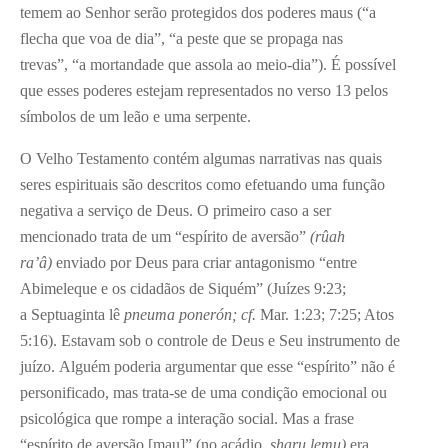
temem ao Senhor serão protegidos dos poderes maus (“a
flecha que voa de dia”, “a peste que se propaga nas
trevas”, “a mortandade que assola ao meio-dia”). É possível
que esses poderes estejam representados no verso 13 pelos
símbolos de um leão e uma serpente.
O Velho Testamento contém algumas narrativas nas quais
seres espirituais são descritos como efetuando uma função
negativa a serviço de Deus. O primeiro caso a ser
mencionado trata de um “espírito de aversão”
(rûah
ra’â)
enviado por Deus para criar antagonismo “entre
Abimeleque e os cidadãos de Siquém” (Juízes 9:23;
a Septuaginta lê
pneuma ponerón; cf.
Mar. 1:23; 7:25; Atos
5:16). Estavam sob o controle de Deus e Seu instrumento de
juízo. Alguém poderia argumentar que esse “espírito” não é
personificado, mas trata-se de uma condição emocional ou
psicológica que rompe a interação social. Mas a frase
“espírito de aversão [mau]” (no acádio,
sharu lemu)
era