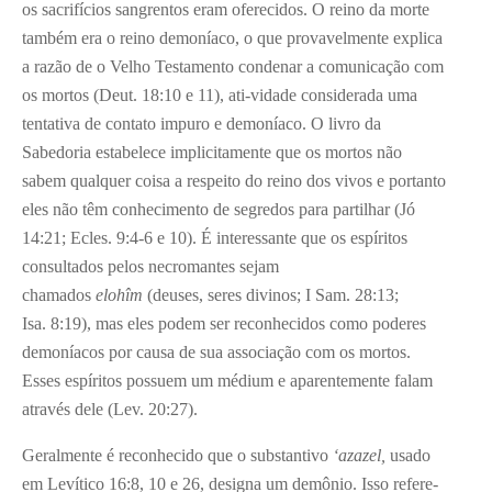
os sacrifícios sangrentos eram oferecidos. O reino da morte
também era o reino demoníaco, o que provavelmente explica
a razão de o Velho Testamento condenar a comunicação com
os mortos (Deut. 18:10 e 11), ati-vidade considerada uma
tentativa de contato impuro e demoníaco. O livro da
Sabedoria estabelece implicitamente que os mortos não
sabem qualquer coisa a respeito do reino dos vivos e portanto
eles não têm conhecimento de segredos para partilhar (Jó
14:21; Ecles. 9:4-6 e 10). É interessante que os espíritos
consultados pelos necromantes sejam
chamados
elohîm
(deuses, seres divinos; I Sam. 28:13;
Isa. 8:19), mas eles podem ser reconhecidos como poderes
demoníacos por causa de sua associação com os mortos.
Esses espíritos possuem um médium e aparentemente falam
através dele (Lev. 20:27).
Geralmente é reconhecido que o substantivo
‘azazel,
usado
em Levítico 16:8, 10 e 26, designa um demônio. Isso refere-