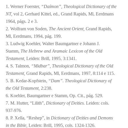
1. Werner Foerster,
“Daímon”, Theological Dictionary of the
NT,
vol 2, Gerhard Kittel, ed., Grand Rapids, Ml, Eerdmans
1964, págs. 2 e 3.
2. Wolfram von Soden,
The Ancient Orient,
Grand Rapids,
Ml, Eerdmans, 1994, pág. 199.
3. Ludwig Koehler, Walter Baumgartner e Johann J.
Stamm,
The Hebrew and Aramaic Lexicon of the Old
Testament,
Leiden: Brill, 1995, 3:1341.
4. S. Talmon,
“Midbar”, Theological Dictionary of the Old
Testament,
Grand Rapids, Ml, Eerdmans, 1997, 8:114 e 115.
5. B. Kedar-Kopfstein,
“Dam”. Theological Dictionary of
the Old Testament,
2:238.
6. Koehler, Baumgartner e Stamm, Op. Cit., pág. 529.
7. M. Hutter, “Lilith”,
Dictionary of Deities.
Leiden: cols.
937-976.
8. P. Xella, “Reshep”, in
Dictionary of Deities and Demons
in the Bible,
Leiden: Brill, 1995, cols. 1324-1326.