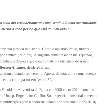
o cada dia verdadeiramente como sendo a última oportunidade
 eterna a cada pessoa que está ao meu lado.”
rante sua jornada ministerial. Como o apóstolo Paulo, muitas
 por dentro” (2Co 7:5). A angústia aumenta ainda mais quando,
enfrentamos doenças que comprometem a eficiência do nosso
fferson Antunes
, desde 2011 tem
cabaram afetando seu cérebro. Apesar de lutar contra uma doença
sucedida como pastor em Avaré, SP.
la Faculdade Adventista da Bahia em 2008 e, em 2014, concluiu
 Unasp, Engenheiro Coelho. Sua trajetória ministerial começou
de publicações para o sudoeste baiano por dois anos (2009-2010).