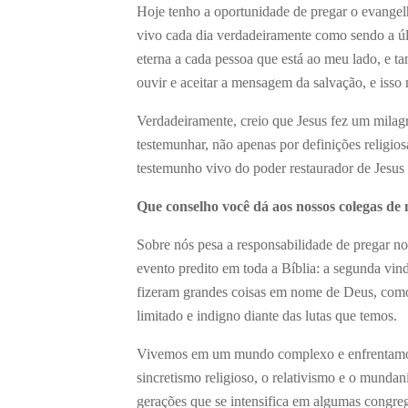
Hoje tenho a oportunidade de pregar o evange
vivo cada dia verdadeiramente como sendo a úl
eterna a cada pessoa que está ao meu lado, e 
ouvir e aceitar a mensagem da salvação, e iss
Verdadeiramente, creio que Jesus fez um milag
testemunhar, não apenas por definições religios
testemunho vivo do poder restaurador de Jesus C
Que conselho você dá aos nossos colegas de 
Sobre nós pesa a responsabilidade de pregar no
evento predito em toda a Bíblia: a segunda vin
fizeram grandes coisas em nome de Deus, como a
limitado e indigno diante das lutas que temos.
Vivemos em um mundo complexo e enfrentamos
sincretismo religioso, o relativismo e o mundan
gerações que se intensifica em algumas congre