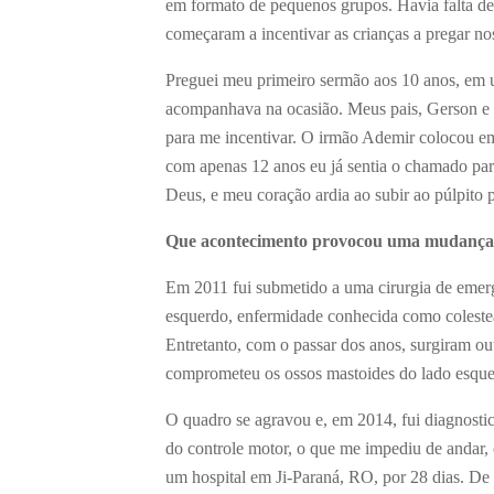
em formato de pequenos grupos. Havia falta de 
começaram a incentivar as crianças a pregar nos
Preguei meu primeiro sermão aos 10 anos, em um
acompanhava na ocasião. Meus pais, Gerson e 
para me incentivar. O irmão Ademir colocou e
com apenas 12 anos eu já sentia o chamado para
Deus, e meu coração ardia ao subir ao púlpito p
Que acontecimento provocou uma mudança e
Em 2011 fui submetido a uma cirurgia de emerg
esquerdo, enfermidade conhecida como colesteat
Entretanto, com o passar dos anos, surgiram ou
comprometeu os ossos mastoides do lado esquerd
O quadro se agravou e, em 2014, fui diagnost
do controle motor, o que me impediu de andar
um hospital em Ji-Paraná, RO, por 28 dias. De l