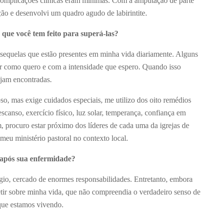
s complicações clínicas eram mínimas. Com a amputação de parte
ção e desenvolvi um quadro agudo de labirintite.
 que você tem feito para superá-las?
 sequelas que estão presentes em minha vida diariamente. Alguns
har como quero e com a intensidade que espero. Quando isso
ejam encontradas.
, mas exige cuidados especiais, me utilizo dos oito remédios
scanso, exercício físico, luz solar, temperança, confiança em
m, procuro estar próximo dos líderes de cada uma da igrejas de
 meu ministério pastoral no contexto local.
 após sua enfermidade?
gio, cercado de enormes responsabilidades. Entretanto, embora
etir sobre minha vida, que não compreendia o verdadeiro senso de
que estamos vivendo.