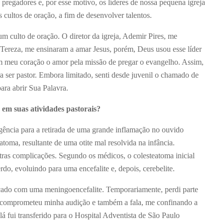
pregadores e, por esse motivo, os líderes de nossa pequena igreja
 cultos de oração, a fim de desenvolver talentos.
 culto de oração. O diretor da igreja, Ademir Pires, me
Tereza, me ensinaram a amar Jesus, porém, Deus usou esse líder
m meu coração o amor pela missão de pregar o evangelho. Assim,
 ser pastor. Embora limitado, senti desde juvenil o chamado de
ara abrir Sua Palavra.
m suas atividades pastorais?
ência para a retirada de uma grande inflamação no ouvido
oma, resultante de uma otite mal resolvida na infância.
tras complicações. Segundo os médicos, o colesteatoma inicial
o, evoluindo para uma encefalite e, depois, cerebelite.
icado com uma meningoencefalite. Temporariamente, perdi parte
, comprometeu minha audição e também a fala, me confinando a
á fui transferido para o Hospital Adventista de São Paulo