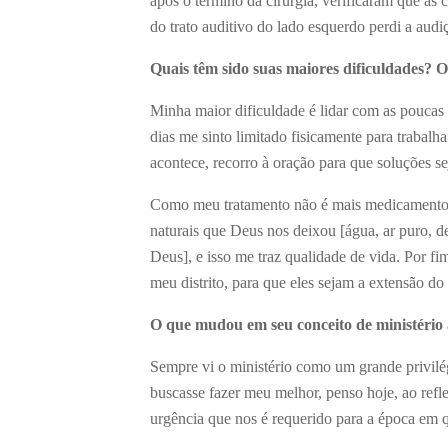
após o término da cirurgia, verificaram que a
do trato auditivo do lado esquerdo perdi a audi
Quais têm sido suas maiores dificuldades? O
Minha maior dificuldade é lidar com as poucas
dias me sinto limitado fisicamente para trabal
acontece, recorro à oração para que soluções s
Como meu tratamento não é mais medicamentoso
naturais que Deus nos deixou [água, ar puro, de
Deus], e isso me traz qualidade de vida. Por fi
meu distrito, para que eles sejam a extensão do
O que mudou em seu conceito de ministério
Sempre vi o ministério como um grande privilé
buscasse fazer meu melhor, penso hoje, ao refl
urgência que nos é requerido para a época em 