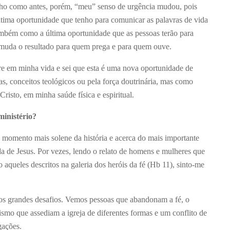
lho como antes, porém, “meu” senso de urgência mudou, pois
tima oportunidade que tenho para comunicar as palavras de vida
também como a última oportunidade que as pessoas terão para
o muda o resultado para quem prega e para quem ouve.
re em minha vida e sei que esta é uma nova oportunidade de
as, conceitos teológicos ou pela força doutrinária, mas como
risto, em minha saúde física e espiritual.
ministério?
 momento mais solene da história e acerca do mais importante
da de Jesus. Por vezes, lendo o relato de homens e mulheres que
queles descritos na galeria dos heróis da fé (Hb 11), sinto-me
 grandes desafios. Vemos pessoas que abandonam a fé, o
ismo que assediam a igreja de diferentes formas e um conflito de
gações.