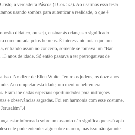
isto, a verdadeira Páscoa (I Cor. 5:7). Ao usarmos essa festa
tamos usando sombra para autenticar a realidade, o que é
ósito didático, ou seja, ensinar às crianças o significado
 era comemorada pelos hebreus. É interessante notar que um
 dia, entrando assim no concerto, somente se tomava um “Bar
 13 anos de idade. Só então passava a ter prerrogativas de
ta isso. No dizer de Ellen White, “entre os judeus, os doze anos
entude. Ao completar esta idade, um menino hebreu era
us. Eram-lhe dadas especiais oportunidades para instruções
festas e observâncias sagradas. Foi em harmonia com esse costume,
 Jerusalém”.
4
nça estar informada sobre um assunto não significa que está apta
lescente pode entender algo sobre o amor, mas isso não garante