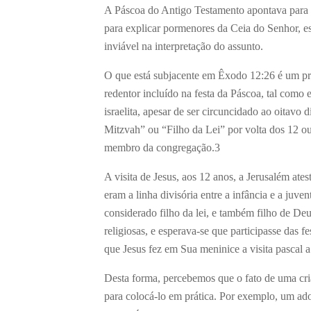
A Páscoa do Antigo Testamento apontava para Cr
para explicar pormenores da Ceia do Senhor, es
inviável na interpretação do assunto.
O que está subjacente em Êxodo 12:26 é um prop
redentor incluído na festa da Páscoa, tal como
israelita, apesar de ser circuncidado ao oitavo
Mitzvah” ou “Filho da Lei” por volta dos 12 ou
membro da congregação.
3
A visita de Jesus, aos 12 anos, a Jerusalém ates
eram a linha divisória entre a infância e a juv
considerado filho da lei, e também filho de De
religiosas, e esperava-se que participasse das 
que Jesus fez em Sua meninice a visita pascal a
Desta forma, percebemos que o fato de uma cria
para colocá-lo em prática. Por exemplo, um ado