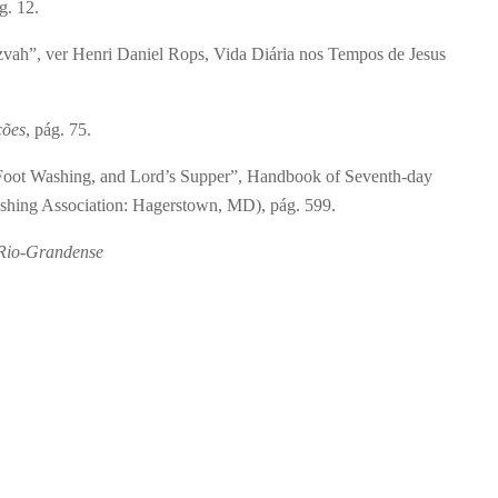
g. 12.
zvah”, ver Henri Daniel Rops, Vida Diária nos Tempos de Jesus
ções
, pág. 75.
 Foot Washing, and Lord’s Supper”, Handbook of Seventh-day
shing Association: Hagerstown, MD), pág. 599.
-Rio-Grandense