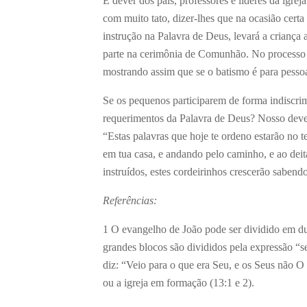
É dever dos pais, professores e líderes da igrej
com muito tato, dizer-lhes que na ocasião certa
instrução na Palavra de Deus, levará a criança 
parte na cerimônia de Comunhão. No processo d
mostrando assim que se o batismo é para pesso
Se os pequenos participarem de forma indiscr
requerimentos da Palavra de Deus? Nosso dever,
“Estas palavras que hoje te ordeno estarão no teu
em tua casa, e andando pelo caminho, e ao deita
instruídos, estes cordeirinhos crescerão sabendo 
Referências:
1
O evangelho de João pode ser dividido em duas
grandes blocos são divididos pela expressão “se
diz: “Veio para o que era Seu, e os Seus não O
ou a igreja em formação (13:1 e 2).