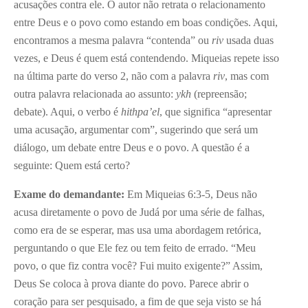
acusações contra ele. O autor não retrata o relacionamento
entre Deus e o povo como estando em boas condições. Aqui,
encontramos a mesma palavra “contenda” ou
riv
usada duas
vezes, e Deus é quem está contendendo. Miqueias repete isso
na última parte do verso 2, não com a palavra
riv
, mas com
outra palavra relacionada ao assunto:
ykh
(repreensão;
debate). Aqui, o verbo é
hithpa’el
, que significa “apresentar
uma acusação, argumentar com”, sugerindo que será um
diálogo, um debate entre Deus e o povo. A questão é a
seguinte: Quem está certo?
Exame do demandante:
Em Miqueias 6:3-5, Deus não
acusa diretamente o povo de Judá por uma série de falhas,
como era de se esperar, mas usa uma abordagem retórica,
perguntando o que Ele fez ou tem feito de errado. “Meu
povo, o que fiz contra você? Fui muito exigente?” Assim,
Deus Se coloca à prova diante do povo. Parece abrir o
coração para ser pesquisado, a fim de que seja visto se há