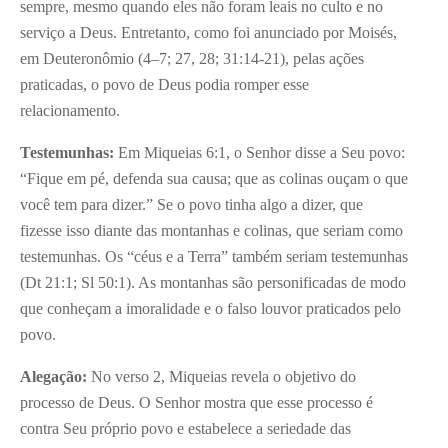
sempre, mesmo quando eles não foram leais no culto e no
serviço a Deus. Entretanto, como foi anunciado por Moisés,
em Deuteronômio (4–7; 27, 28; 31:14-21), pelas ações
praticadas, o povo de Deus podia romper esse
relacionamento.
Testemunhas:
Em Miqueias 6:1, o Senhor disse a Seu povo:
“Fique em pé, defenda sua causa; que as colinas ouçam o que
você tem para dizer.” Se o povo tinha algo a dizer, que
fizesse isso diante das montanhas e colinas, que seriam como
testemunhas. Os “céus e a Terra” também seriam testemunhas
(Dt 21:1; Sl 50:1). As montanhas são personificadas de modo
que conheçam a imoralidade e o falso louvor praticados pelo
povo.
Alegação:
No verso 2, Miqueias revela o objetivo do
processo de Deus. O Senhor mostra que esse processo é
contra Seu próprio povo e estabelece a seriedade das