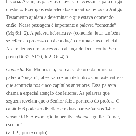
história. Assim, as palavras-chave são necessárias para dirigir
o estudo. Exemplos estabelecidos em outros livros do Antigo
Testamento ajudam a determinar o que estava ocorrendo
então. Nessa passagem é importante a palavra “contenda”
(Mq 6:1, 2). A palavra hebraica
riv
(contenda, luta) também
se refere ao processo ou à condução de uma causa judicial.
Assim, temos um processo da aliança de Deus contra Seu
povo (Dt 32; Sl 50; Jr 2; Os 4).
5
Contexto.
Em Miqueias 6, por causa do uso da primeira
palavra “ouçam”, observamos um definitivo contraste entre o
que acontecia nos cinco capítulos anteriores. Essa palavra
chama a especial atenção dos leitores. As palavras que
seguem revelam que o Senhor falou por meio do profeta. O
capítulo 6 pode ser dividido em duas partes: Versos 1-8 e
versos 9-16. A exortação imperativa
shema
significa “ouvir,
escutar”
(v. 1, 9, por exemplo).