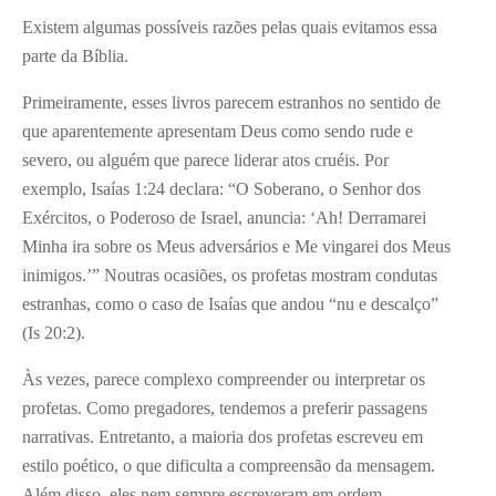
Existem algumas possíveis razões pelas quais evitamos essa
parte da Bíblia.
Primeiramente, esses livros parecem estranhos no sentido de
que aparentemente apresentam Deus como sendo rude e
severo, ou alguém que parece liderar atos cruéis. Por
exemplo, Isaías 1:24 declara: “O Soberano, o Senhor dos
Exércitos, o Poderoso de Israel, anuncia: ‘Ah! Derramarei
Minha ira sobre os Meus adversários e Me vingarei dos Meus
inimigos.’” Noutras ocasiões, os profetas mostram condutas
estranhas, como o caso de Isaías que andou “nu e descalço”
(Is 20:2).
Às vezes, parece complexo compreender ou interpretar os
profetas. Como pregadores, tendemos a preferir passagens
narrativas. Entretanto, a maioria dos profetas escreveu em
estilo poético, o que dificulta a compreensão da mensagem.
Além disso, eles nem sempre escreveram em ordem