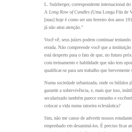
L. Sulzberger, correspondente internacional do
A
Long Row of Candles
(Uma Longa Fila de Ve
[mas] hoje é como ser um ferreiro dos anos 191
já não atrai atenção.”
Você vê, seus juízes podem continuar tentando 
errada. Não compreende você que a instituição 
está desperto para o fato de que, no futuro pr
com treinamento e habilidade que não tem oport
qualificar-se para um trabalho que brevemente 
Numa sociedade urbanizada, onde os búfalos já
garantir a sobrevivência, e, mais que isso, inú
secularizado também parece estranho e excêntri
colocar a vida numa ratoeira eclesiástica?
Sim, não me canso de advertir nossos estudant
empenhado em desanimá-los. É preciso ficar aten