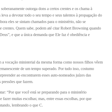
 soberanamente outorga dons a certos crentes e os chama à
leva a devotar todo o seu tempo e seus talentos à propagação do
ora eles se sintam chamados para o ministério, não se
 de crentes. Quem sabe, podem até citar Robert Browning quando
 Deus”, e que a única demanda que Ele faz é obediência e
em a vocação ministerial da mesma forma como nossos filhos vêem
remanescente de um tempo superado. Por tudo isso, costumo
urpreender ao encontrarem esses auto-nomeados juízes das
s pressões que fazem.
tar: “Por que você está se preparando para o ministério
 fazer muitas escolhas; mas, entre essas escolhas, por que
ntando, lembrando o que C.