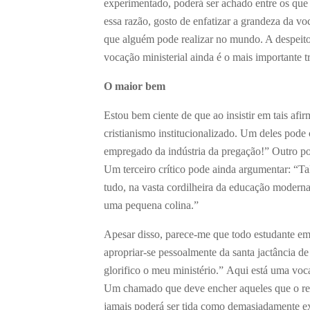
experimentado, poderá ser achado entre os que s
essa razão, gosto de enfatizar a grandeza da vo
que alguém pode realizar no mundo. A despeito d
vocação ministerial ainda é o mais importante t
O maior bem
Estou bem ciente de que ao insistir em tais afi
cristianismo institucionalizado. Um deles pode
empregado da indústria da pregação!” Outro pode
Um terceiro crítico pode ainda argumentar: “Ta
tudo, na vasta cordilheira da educação modern
uma pequena colina.”
Apesar disso, parece-me que todo estudante em f
apropriar-se pessoalmente da santa jactância 
glorifico o meu ministério.” Aqui está uma voc
Um chamado que deve encher aqueles que o rec
jamais poderá ser tida como demasiadamente exa