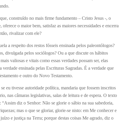
mundo.
ue, construído no mais firme fundamento – Cristo Jesus -, o
, oferece o maior bem, satisfaz as maiores necessidades e encerra
tão, rivalizar com ele?
ela a respeito dos restos fósseis ensinada pelos paleontólogos?
s, divulgada pelos sociólogos? Ou a que discute os hábitos
ais valiosas e vitais como essas verdades possam ser, elas
a verdade ensinada pelas Escrituras Sagradas. É a verdade que
Testamento e outro do Novo Testamento.
, se eu tivesse autoridade política, mandaria que fossem inscritos
io, nas câmaras legislativas, salas de leitura e de espera. O texto
: “Assim diz o Senhor: Não se glorie o sábio na sua sabedoria,
riquezas; mas o que se gloriar, glorie-se nisto: em Me conhecer e
juízo e justiça na Terra; porque destas coisas Me agrado, diz o