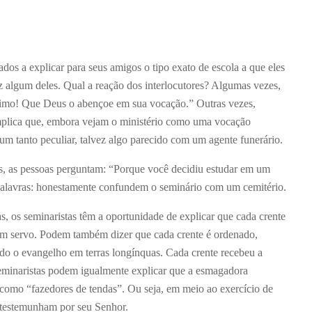
os a explicar para seus amigos o tipo exato de escola a que eles
 algum deles. Qual a reação dos interlocutores? Algumas vezes,
imo! Que Deus o abençoe em sua vocação.” Outras vezes,
plica que, embora vejam o ministério como uma vocação
um tanto peculiar, talvez algo parecido com um agente funerário.
s, as pessoas perguntam: “Porque você decidiu estudar em um
 palavras: honestamente confundem o seminário com um cemitério.
, os seminaristas têm a oportunidade de explicar que cada crente
um servo. Podem também dizer que cada crente é ordenado,
o o evangelho em terras longínquas. Cada crente recebeu a
eminaristas podem igualmente explicar que a esmagadora
como “fazedores de tendas”. Ou seja, em meio ao exercício de
e testemunham por seu Senhor.