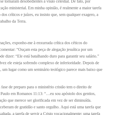
e tornaram desobedientes à visão celestial. De fato, por
cação ministerial. Em minha opinião, é realmente a maior tarefa
os críticos e juízes, eu insisto que, sem qualquer exagero, a
rabalho da Terra.
rmações, exponho-me à enxurrada crítica dos céticos do
 comentar: “Ouçam esta peça de alegação jesuítica por um
 dizer: “Ele está batalhando duro para garantir seu salário.”
lvez ele esteja sofrendo complexo de inferioridade. Depois de
a, um lugar como um seminário teológico parece mais baixo que
ase de preparo para o ministério cristão tem o direito de
de Paulo em Romanos 11:13: “…eu sou apóstolo dos gentios,
ação que merece ser glorificada em vez de ser diminuída.
eberam de gratidão e santo orgulho. Aqui está uma tarefa que
ltada, a tarefa de servir a Cristo vocacionalmente; uma tarefa