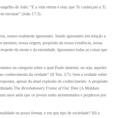
ngelho de João: “E a vida eterna é esta: que Te conheçam a Ti,
em enviaste” (João 17:3).
us, somos realmente ignorantes. Sendo ignorantes em relação a
s mesmos; nossa origem, propósito da nossa existência, nossa
 respeito da morte e da eternidade. Ignoramos todas as coisas que
tamos na categoria sobre a qual Paulo lamenta, ou seja, aqueles
o conhecimento da verdade” (II Tim. 3:7). Sem a verdade sobre
espostas, apesar da atual explosão do conhecimento. A propósito
ntitulado The
Revolutionary Frame of Our Time
(A Moldura
ns anos atrás que os jovens estão atormentados e perplexos por
onalidade eu posso formar, e em que tipo de sociedade? Há a