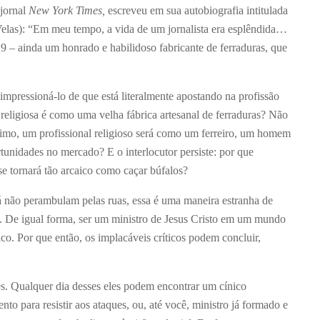
 jornal
New York Times,
escreveu em sua autobiografia intitulada
las): “Em meu tempo, a vida de um jornalista era esplêndida…
9 – ainda um honrado e habilidoso fabricante de ferraduras, que
impressioná-lo de que está literalmente apostando na profissão
religiosa é como uma velha fábrica artesanal de ferraduras? Não
óximo, um profissional religioso será como um ferreiro, um homem
unidades no mercado? E o interlocutor persiste: por que
se tornará tão arcaico como caçar búfalos?
 não perambulam pelas ruas, essa é uma maneira estranha de
til. De igual forma, ser um ministro de Jesus Cristo em um mundo
co. Por que então, os implacáveis críticos podem concluir,
es. Qualquer dia desses eles podem encontrar um cínico
to para resistir aos ataques, ou, até você, ministro já formado e