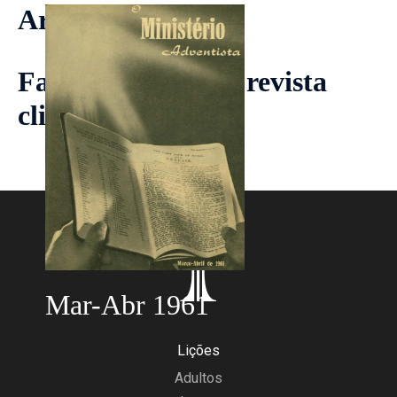
Artigos
Faça download da revista
clicando
aqui
Mar-Abr 1961
Lições
Adultos