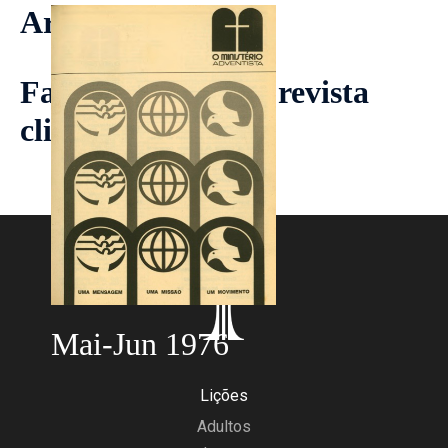
Artigos
Faça download da revista
clicando
aqui
Mai-Jun 1976
Lições
Adultos