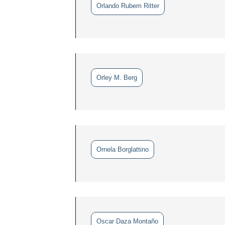
Orlando Rubem Ritter
Orley M. Berg
Ornela Borglattino
Oscar Daza Montaño