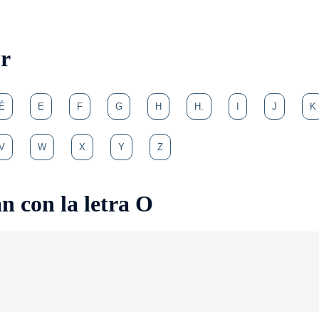
or
É
E
F
G
H
H.
I
J
K
V
W
X
Y
Z
n con la letra O