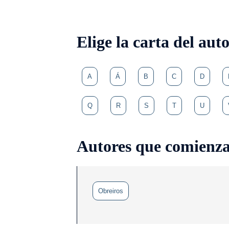
Elige la carta del aut
A
Á
B
C
D
Q
R
S
T
U
Autores que comienza
Obreiros