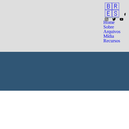
🇧🇷
🇪🇸
Home
Sobre
Arquivos
Mídia
Recursos