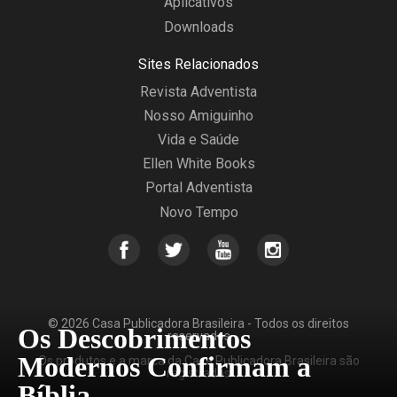
Aplicativos
Downloads
Sites Relacionados
Revista Adventista
Nosso Amiguinho
Vida e Saúde
Ellen White Books
Portal Adventista
Novo Tempo
© 2026 Casa Publicadora Brasileira - Todos os direitos
Os Descobrimentos
reservados
Modernos Confirmam a
Os produtos e a marca da Casa Publicadora Brasileira são
registrados
Bíblia