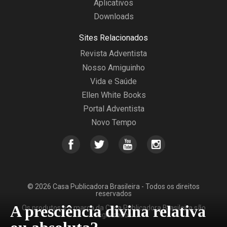
Aplicativos
Downloads
Sites Relacionados
Revista Adventista
Nosso Amiguinho
Vida e Saúde
Ellen White Books
Portal Adventista
Novo Tempo
© 2026 Casa Publicadora Brasileira - Todos os direitos
reservados
A presciência divina relativa
Os produtos e a marca da Casa Publicadora Brasileira são
registrados