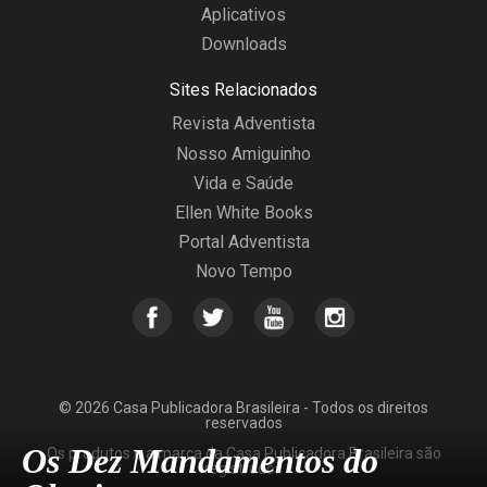
Aplicativos
Downloads
Sites Relacionados
Revista Adventista
Nosso Amiguinho
Vida e Saúde
Ellen White Books
Portal Adventista
Novo Tempo
© 2026 Casa Publicadora Brasileira - Todos os direitos
reservados
Os Dez Mandamentos do
Os produtos e a marca da Casa Publicadora Brasileira são
registrados