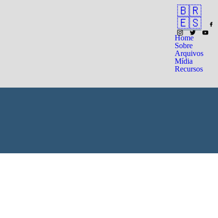
🇧🇷
🇪🇸
Home
Sobre
Arquivos
Mídia
Recursos