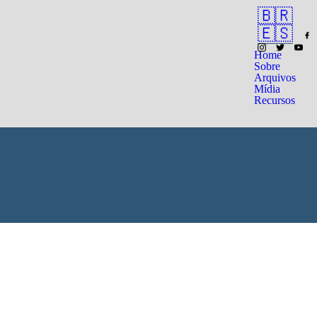
🇧🇷
🇪🇸
Home
Sobre
Arquivos
Mídia
Recursos